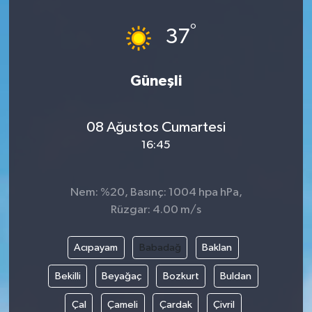
°
37
Güneşli
08 Ağustos Cumartesi
16:45
Nem: %20, Basınç: 1004 hpa hPa,
Rüzgar: 4.00 m/s
Acıpayam
Babadağ
Baklan
Bekilli
Beyağaç
Bozkurt
Buldan
Çal
Çameli
Çardak
Çivril