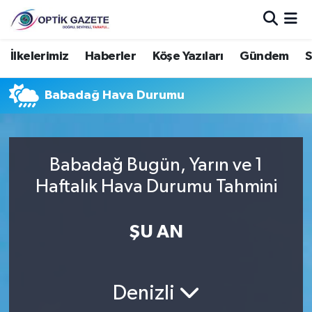
Nöbetçi Eczaneler
İlkelerimiz
Haberler
Köşe Yazıları
Gündem
S
Hava Durumu
Babadağ Hava Durumu
İstanbul Namaz Vakitleri
Trafik Durumu
Babadağ Bugün, Yarın ve 1
Haftalık Hava Durumu Tahmini
Süper Lig Puan Durumu ve Fikstür
ŞU AN
Tüm Manşetler
Son Dakika Haberleri
Denizli
Haber Arşivi