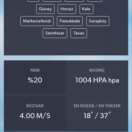
Güney
Honaz
Kale
Merkezefendi
Pamukkale
Sarayköy
Serinhisar
Tavas
NEM
BASINÇ
%20
1004 HPA
hpa
RÜZGAR
EN DÜŞÜK / EN YÜKSEK
°
°
4.00 M/S
18
/ 37