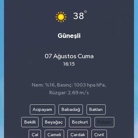
°
38
Güneşli
07 Ağustos Cuma
16:15
Nem: %16, Basınç: 1003 hpa hPa,
Rüzgar: 2.69 m/s
Acıpayam
Babadağ
Baklan
Bekilli
Beyağaç
Bozkurt
Buldan
Çal
Çameli
Çardak
Çivril