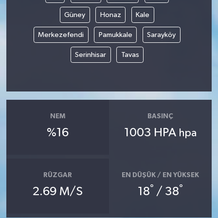
Güney
Honaz
Kale
Merkezefendi
Pamukkale
Sarayköy
Serinhisar
Tavas
NEM
BASINÇ
%16
1003 HPA
hpa
RÜZGAR
EN DÜŞÜK / EN YÜKSEK
°
°
2.69 M/S
18
/ 38