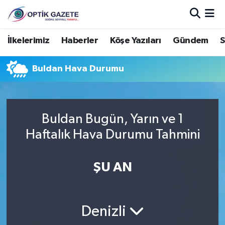
Nöbetçi Eczaneler
İlkelerimiz
Haberler
Köşe Yazıları
Gündem
S
Hava Durumu
Buldan Hava Durumu
İstanbul Namaz Vakitleri
Trafik Durumu
Buldan Bugün, Yarın ve 1
Haftalık Hava Durumu Tahmini
Süper Lig Puan Durumu ve Fikstür
ŞU AN
Tüm Manşetler
Son Dakika Haberleri
Denizli
Haber Arşivi