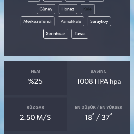
Güney
Honaz
Kale
Merkezefendi
Pamukkale
Sarayköy
Serinhisar
Tavas
NEM
BASINÇ
%25
1008 HPA
hpa
RÜZGAR
EN DÜŞÜK / EN YÜKSEK
°
°
2.50 M/S
18
/ 37