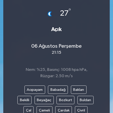
°
27
Açık
06 Ağustos Perşembe
21:15
Nem: %25, Basınç: 1008 hpa hPa,
Rüzgar: 2.50 m/s
Acıpayam
Babadağ
Baklan
Bekilli
Beyağaç
Bozkurt
Buldan
Çal
Çameli
Çardak
Çivril