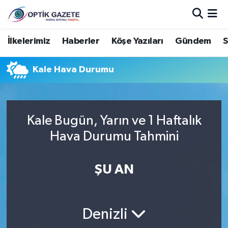
Nöbetçi Eczaneler
İlkelerimiz
Haberler
Köşe Yazıları
Gündem
S
Hava Durumu
Kale Hava Durumu
İstanbul Namaz Vakitleri
Trafik Durumu
Kale Bugün, Yarın ve 1 Haftalık
Hava Durumu Tahmini
Süper Lig Puan Durumu ve Fikstür
ŞU AN
Tüm Manşetler
Son Dakika Haberleri
Denizli
Haber Arşivi