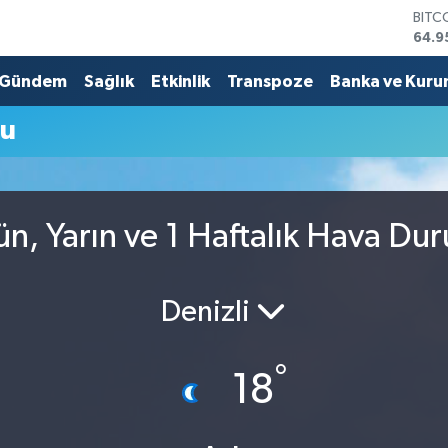
BITC
64.9
DOL
47,7
Gündem
Sağlık
Etkinlik
Transpoze
Banka ve Kuru
EUR
55,2
mu
STER
64,4
GRAM
6660
BİST
n, Yarın ve 1 Haftalık Hava Du
13.7
Denizli
°
18