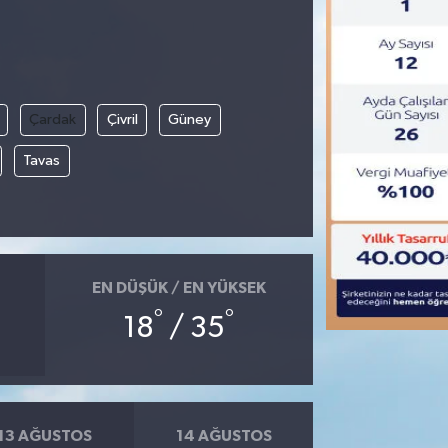
Çardak
Çivril
Güney
Tavas
EN DÜŞÜK / EN YÜKSEK
°
°
18
/ 35
13 AĞUSTOS
14 AĞUSTOS