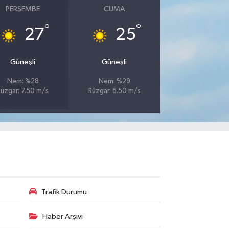
PERŞEMBE
CUMA
°
°
27
25
Güneşli
Güneşli
Nem: %28
Nem: %29
Rüzgar: 7.50 m/s
Rüzgar: 6.50 m/s
Trafik Durumu
Haber Arşivi