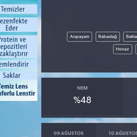
Acıpayam
Babadağ
Bakl
Honaz
NEM
%48
09 AĞUSTOS
10 AĞUSTO