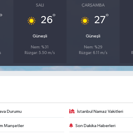
SALI
ÇARŞAMBA
°
°
°
26
27
Güneşli
Güneşli
Nem: %31
Nem: %29
s
Rüzgar: 5.50 m/s
Rüzgar: 6.11 m/s
ava Durumu
İstanbul Namaz Vakitleri
m Manşetler
Son Dakika Haberleri