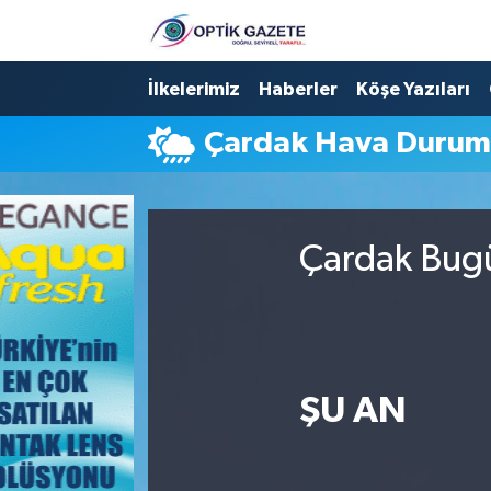
Nöbetçi Eczaneler
İlkelerimiz
Haberler
Köşe Yazıları
Çardak Hava Duru
Hava Durumu
İstanbul Namaz Vakitleri
Çardak Bugü
Trafik Durumu
Süper Lig Puan Durumu ve Fikstür
Tüm Manşetler
ŞU AN
Son Dakika Haberleri
Haber Arşivi