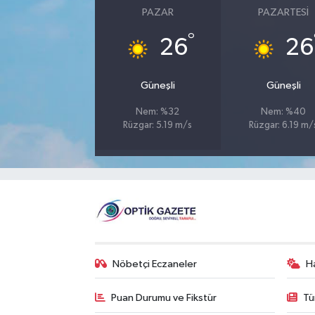
PAZAR
PAZARTESI
°
26
26
Güneşli
Güneşli
Nem: %32
Nem: %40
Rüzgar: 5.19 m/s
Rüzgar: 6.19 m/
Nöbetçi Eczaneler
H
Puan Durumu ve Fikstür
Tü