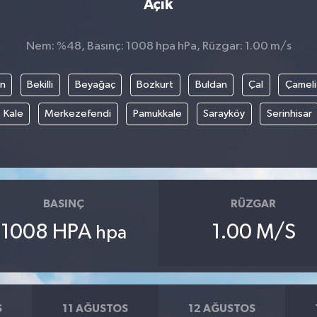
Açık
Nem: %48, Basınç: 1008 hpa hPa, Rüzgar: 1.00 m/s
an
Bekilli
Beyağaç
Bozkurt
Buldan
Çal
Çameli
Kale
Merkezefendi
Pamukkale
Sarayköy
Serinhisar
BASINÇ
RÜZGAR
1008 HPA
1.00 M/S
hpa
S
11 AĞUSTOS
12 AĞUSTOS