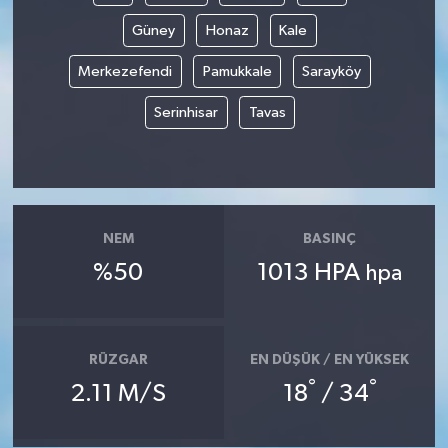
Güney
Honaz
Kale
Merkezefendi
Pamukkale
Sarayköy
Serinhisar
Tavas
NEM
BASINÇ
%50
1013 HPA
hpa
RÜZGAR
EN DÜŞÜK / EN YÜKSEK
°
°
2.11 M/S
18
/ 34