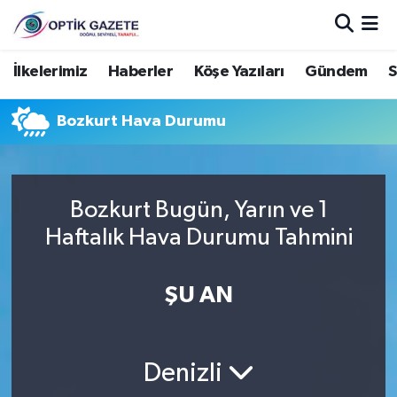
Nöbetçi Eczaneler
İlkelerimiz
Haberler
Köşe Yazıları
Gündem
S
Hava Durumu
Bozkurt Hava Durumu
İstanbul Namaz Vakitleri
Trafik Durumu
Bozkurt Bugün, Yarın ve 1
Haftalık Hava Durumu Tahmini
Süper Lig Puan Durumu ve Fikstür
ŞU AN
Tüm Manşetler
Son Dakika Haberleri
Denizli
Haber Arşivi