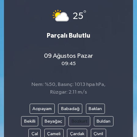
°
25
Parçalı Bulutlu
09 Ağustos Pazar
09:45
Nem: %50, Basınç: 1013 hpa hPa,
Rüzgar: 2.11 m/s
Acıpayam
Babadağ
Baklan
Bekilli
Beyağaç
Bozkurt
Buldan
Çal
Çameli
Çardak
Çivril