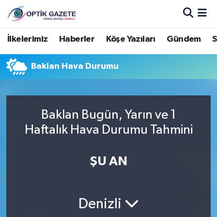
Nöbetçi Eczaneler
İlkelerimiz
Haberler
Köşe Yazıları
Gündem
S
Hava Durumu
Baklan Hava Durumu
İstanbul Namaz Vakitleri
Trafik Durumu
Baklan Bugün, Yarın ve 1
Haftalık Hava Durumu Tahmini
Süper Lig Puan Durumu ve Fikstür
ŞU AN
Tüm Manşetler
Son Dakika Haberleri
Denizli
Haber Arşivi