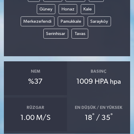
Güney
Honaz
Kale
Merkezefendi
Pamukkale
Sarayköy
Serinhisar
Tavas
NEM
BASINÇ
%37
1009 HPA
hpa
RÜZGAR
EN DÜŞÜK / EN YÜKSEK
°
°
1.00 M/S
18
/ 35