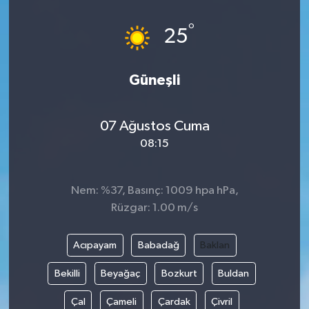
°
25
Güneşli
07 Ağustos Cuma
08:15
Nem: %37, Basınç: 1009 hpa hPa,
Rüzgar: 1.00 m/s
Acıpayam
Babadağ
Baklan
Bekilli
Beyağaç
Bozkurt
Buldan
Çal
Çameli
Çardak
Çivril