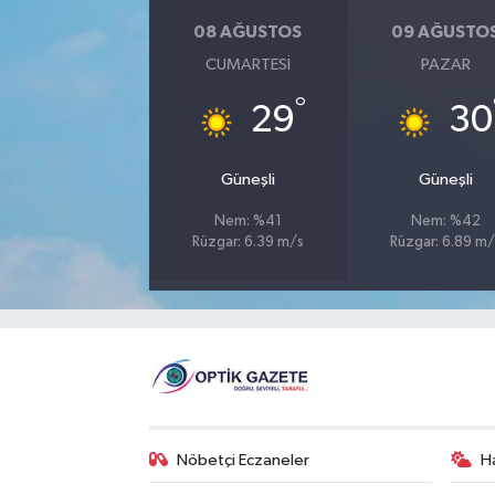
08 AĞUSTOS
09 AĞUSTO
CUMARTESI
PAZAR
°
29
30
Güneşli
Güneşli
Nem: %41
Nem: %42
Rüzgar: 6.39 m/s
Rüzgar: 6.89 m/
Nöbetçi Eczaneler
H