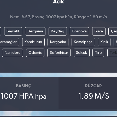
Açık
Nem: %57, Basınç: 1007 hpa hPa, Rüzgar: 1.89 m/s
Bayraklı
Bergama
Beydağ
Bornova
Buca
Çe
arabağlar
Karaburun
Karşıyaka
Kemalpaşa
Kınık
Narlıdere
Ödemiş
Seferihisar
Selçuk
Tire
Torb
BASINÇ
RÜZGAR
1007 HPA
1.89 M/S
hpa