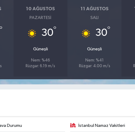
S
10 AĞUSTOS
11 AĞUSTOS
PAZARTESI
SALI
°
°
°
30
30
Güneşli
Güneşli
Nem: %46
Nem: %41
s
Rüzgar: 6.19 m/s
Rüzgar: 4.00 m/s
ava Durumu
İstanbul Namaz Vakitleri