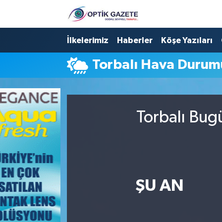
Nöbetçi Eczaneler
İlkelerimiz
Haberler
Köşe Yazıları
Torbalı Hava Durum
Hava Durumu
İstanbul Namaz Vakitleri
Torbalı Bug
Trafik Durumu
Süper Lig Puan Durumu ve Fikstür
Tüm Manşetler
ŞU AN
Son Dakika Haberleri
Haber Arşivi