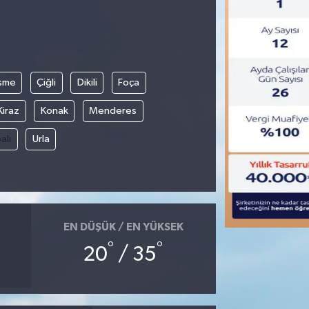
şme
Çiğli
Dikili
Foça
Kiraz
Konak
Menderes
alı
Urla
EN DÜŞÜK / EN YÜKSEK
°
°
20
/ 35