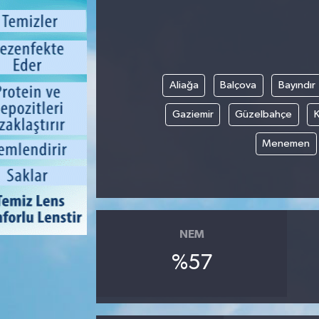
Aliağa
Balçova
Bayındır
Gaziemir
Güzelbahçe
K
Menemen
NEM
%57