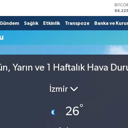
BITCO
64.225
DOLA
47,714
Gündem
Sağlık
Etkinlik
Transpoze
Banka ve Kuru
EURO
55,03
u
STERLİ
64,24
GRAM 
6510.
BİST1
ün, Yarın ve 1 Haftalık Hava Du
13.799
İzmir
°
26