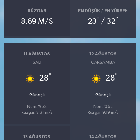
RÜZGAR
EN DÜŞÜK / EN YÜKSEK
°
°
8.69 M/S
23
/ 32
11 AĞUSTOS
12 AĞUSTOS
SALI
ÇARŞAMBA
°
°
28
28
Güneşli
Güneşli
Nem: %62
Nem: %62
Rüzgar: 8.31 m/s
Rüzgar: 9.19 m/s
13 AĞUSTOS
14 AĞUSTOS