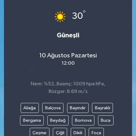
°
30
Güneşli
10 Ağustos Pazartesi
12:00
Nem: %52, Basınç: 1009 hpa hPa,
Rüzgar: 8.69 m/s
Aliağa
Balçova
Bayındır
Bayraklı
Bergama
Beydağ
Bornova
Buca
Çeşme
Çiğli
Dikili
Foça