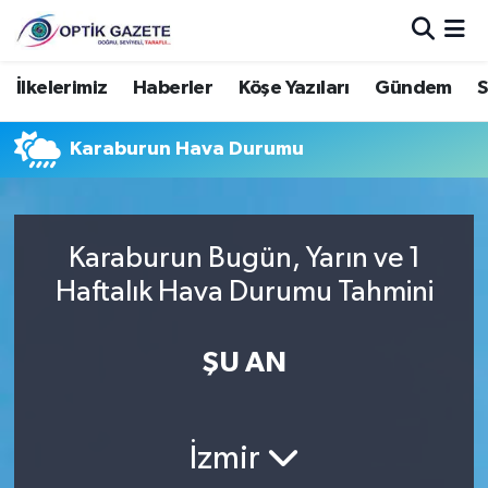
Nöbetçi Eczaneler
İlkelerimiz
Haberler
Köşe Yazıları
Gündem
S
Hava Durumu
Karaburun Hava Durumu
İstanbul Namaz Vakitleri
Trafik Durumu
Karaburun Bugün, Yarın ve 1
Haftalık Hava Durumu Tahmini
Süper Lig Puan Durumu ve Fikstür
ŞU AN
Tüm Manşetler
Son Dakika Haberleri
İzmir
Haber Arşivi