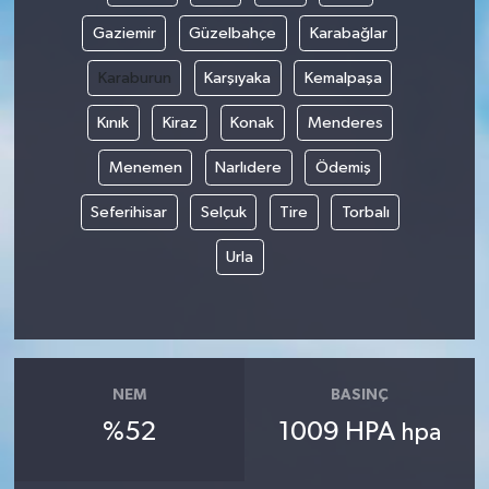
Gaziemir
Güzelbahçe
Karabağlar
Karaburun
Karşıyaka
Kemalpaşa
Kınık
Kiraz
Konak
Menderes
Menemen
Narlıdere
Ödemiş
Seferihisar
Selçuk
Tire
Torbalı
Urla
NEM
BASINÇ
%52
1009 HPA
hpa