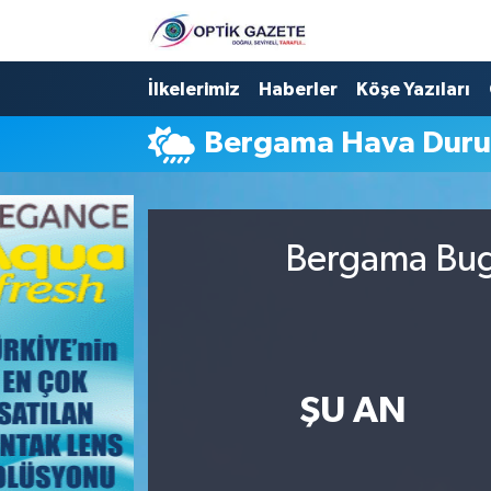
Nöbetçi Eczaneler
İlkelerimiz
Haberler
Köşe Yazıları
Bergama Hava Dur
Hava Durumu
İstanbul Namaz Vakitleri
Bergama Bugü
Trafik Durumu
Süper Lig Puan Durumu ve Fikstür
Tüm Manşetler
ŞU AN
Son Dakika Haberleri
Haber Arşivi