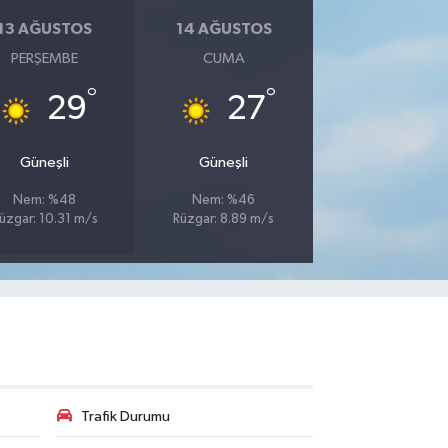
13 AĞUSTOS
14 AĞUSTOS
PERŞEMBE
CUMA
°
°
29
27
Güneşli
Güneşli
Nem: %48
Nem: %46
üzgar: 10.31 m/s
Rüzgar: 8.89 m/s
Trafik Durumu