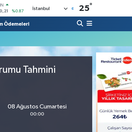
°
IN
25
İstanbul
0,21
%0.87
R
36
%0.18
m Ödemeleri
10
%0.32
İN
11
%0.38
ALTIN
99
%2.59
00
urumu Tahmini
9
%-14
08 Ağustos Cumartesi
00:00