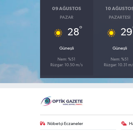
09 AĞUSTOS
10 AĞUSTO
PAZAR
PAZARTESI
°
28
29
Güneşli
Güneşli
Nem: %51
Nem: %51
Rüzgar: 10.50 m/s
Rüzgar: 10.31 m
Nöbetçi Eczaneler
H