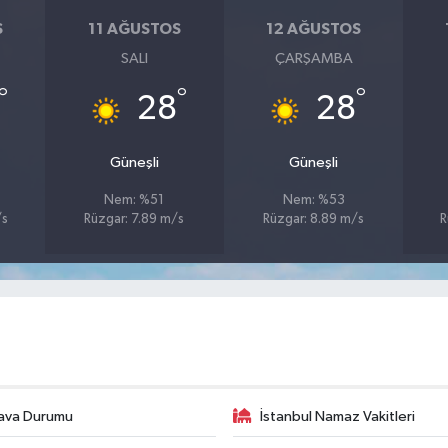
S
11 AĞUSTOS
12 AĞUSTOS
SALI
ÇARŞAMBA
°
°
°
28
28
Güneşli
Güneşli
Nem: %51
Nem: %53
/s
Rüzgar: 7.89 m/s
Rüzgar: 8.89 m/s
R
ava Durumu
İstanbul Namaz Vakitleri