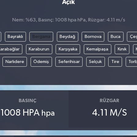
Açık
Nem: %63, Basınç: 1008 hpa hPa, Rüzgar: 4.11 m/s
Bayraklı
Bergama
Beydağ
Bornova
Buca
Çe
arabağlar
Karaburun
Karşıyaka
Kemalpaşa
Kınık
Narlıdere
Ödemiş
Seferihisar
Selçuk
Tire
Torb
BASINÇ
RÜZGAR
1008 HPA
4.11 M/S
hpa