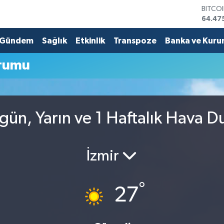
BITCO
64.47
DOLA
47,59
Gündem
Sağlık
Etkinlik
Transpoze
Banka ve Kuru
EURO
55,13
urumu
STERL
64,25
GRAM 
6518.
BİST1
ugün, Yarın ve 1 Haftalık Hava 
13.70
İzmir
°
27