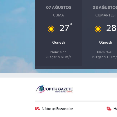
07 AĞUSTOS
08 AĞUSTO
CUMA
CUMARTESI
°
27
28
Güneşli
Güneşli
Nem: %55
Nem: %48
Rüzgar: 5.61 m/s
Rüzgar: 9.00 m
Nöbetçi Eczaneler
H