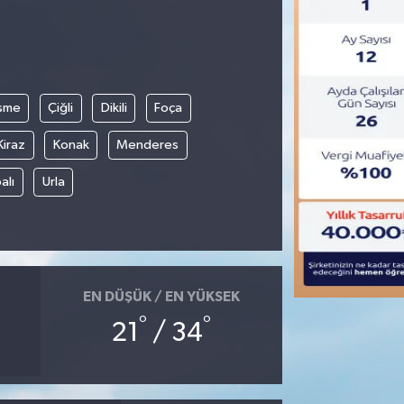
şme
Çiğli
Dikili
Foça
Kiraz
Konak
Menderes
alı
Urla
EN DÜŞÜK / EN YÜKSEK
°
°
21
/ 34