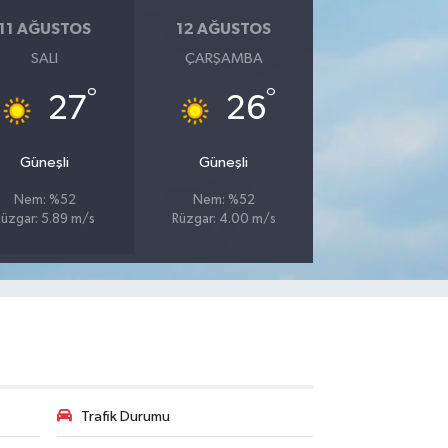
11 AĞUSTOS
12 AĞUSTOS
SALI
ÇARŞAMBA
°
°
27
26
Güneşli
Güneşli
Nem: %52
Nem: %52
Rüzgar: 5.89 m/s
Rüzgar: 4.00 m/s
Trafik Durumu