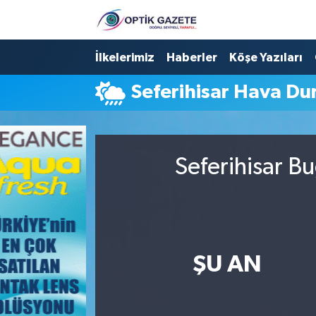
Nöbetçi Eczaneler
İlkelerimiz
Haberler
Köşe Yazıları
Seferihisar Hava D
Hava Durumu
İstanbul Namaz Vakitleri
Seferihisar B
Trafik Durumu
Süper Lig Puan Durumu ve Fikstür
Tüm Manşetler
ŞU AN
Son Dakika Haberleri
Haber Arşivi