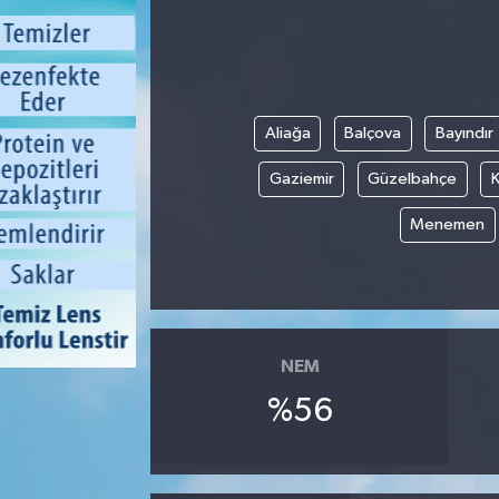
Aliağa
Balçova
Bayındır
Gaziemir
Güzelbahçe
K
Menemen
NEM
%56