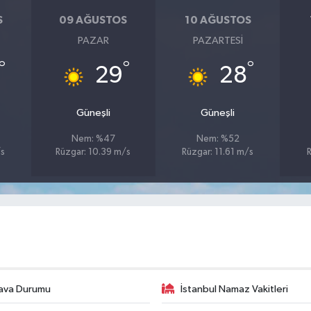
S
09 AĞUSTOS
10 AĞUSTOS
PAZAR
PAZARTESI
°
°
°
29
28
Güneşli
Güneşli
Nem: %47
Nem: %52
/s
Rüzgar: 10.39 m/s
Rüzgar: 11.61 m/s
ava Durumu
İstanbul Namaz Vakitleri