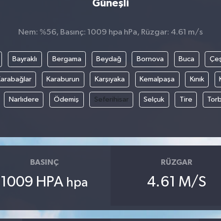
Güneşli
Nem: %56, Basınç: 1009 hpa hPa, Rüzgar: 4.61 m/s
Bayraklı
Bergama
Beydağ
Bornova
Buca
Çe
arabağlar
Karaburun
Karşıyaka
Kemalpaşa
Kınık
Narlıdere
Ödemiş
Seferihisar
Selçuk
Tire
Torb
BASINÇ
RÜZGAR
1009 HPA
4.61 M/S
hpa