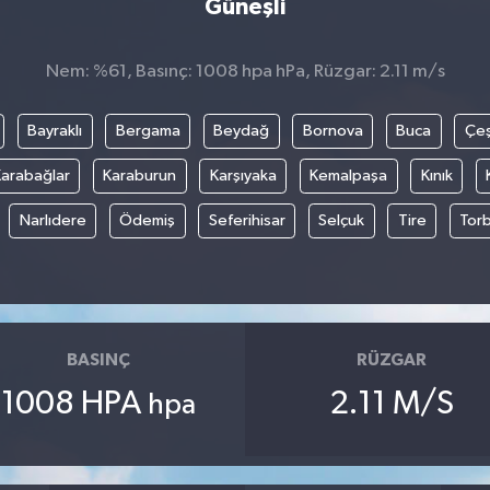
Güneşli
Nem: %61, Basınç: 1008 hpa hPa, Rüzgar: 2.11 m/s
Bayraklı
Bergama
Beydağ
Bornova
Buca
Çe
arabağlar
Karaburun
Karşıyaka
Kemalpaşa
Kınık
Narlıdere
Ödemiş
Seferihisar
Selçuk
Tire
Torb
BASINÇ
RÜZGAR
1008 HPA
2.11 M/S
hpa