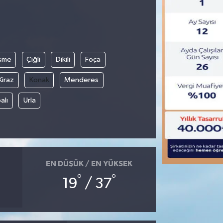
şme
Çiğli
Dikili
Foça
Kiraz
Konak
Menderes
alı
Urla
EN DÜŞÜK / EN YÜKSEK
°
°
19
/ 37