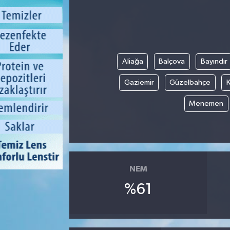
Aliağa
Balçova
Bayındır
Gaziemir
Güzelbahçe
K
Menemen
NEM
%61