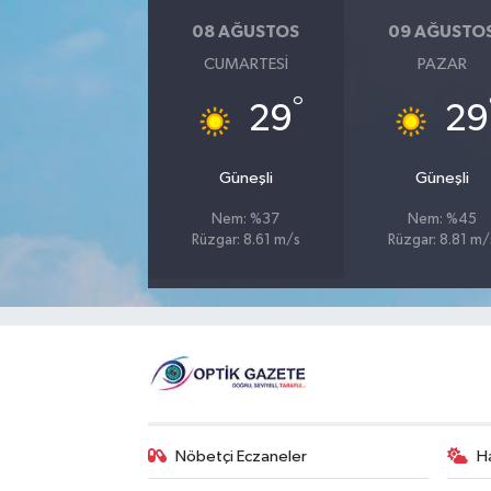
08 AĞUSTOS
09 AĞUSTO
CUMARTESI
PAZAR
°
29
29
Güneşli
Güneşli
Nem: %37
Nem: %45
Rüzgar: 8.61 m/s
Rüzgar: 8.81 m/
Nöbetçi Eczaneler
H