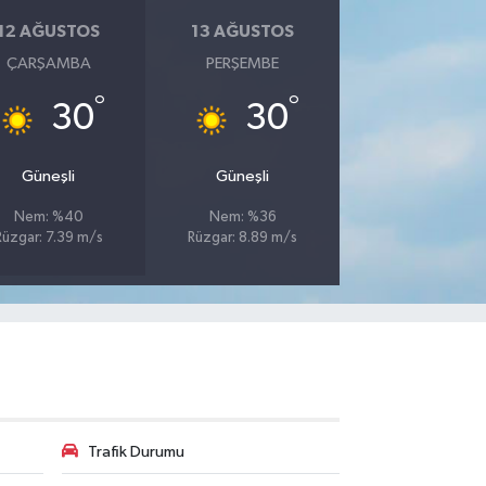
12 AĞUSTOS
13 AĞUSTOS
ÇARŞAMBA
PERŞEMBE
°
°
30
30
Güneşli
Güneşli
Nem: %40
Nem: %36
Rüzgar: 7.39 m/s
Rüzgar: 8.89 m/s
Trafik Durumu