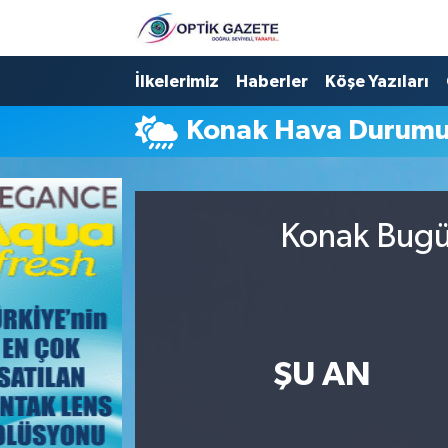
Nöbetçi Eczaneler
İlkelerimiz
Haberler
Köşe Yazıları
Konak Hava Durum
Hava Durumu
İstanbul Namaz Vakitleri
Konak Bugün
Trafik Durumu
Süper Lig Puan Durumu ve Fikstür
Tüm Manşetler
ŞU AN
Son Dakika Haberleri
Haber Arşivi