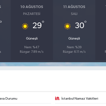
S
10 AĞUSTOS
11 AĞUSTOS
PAZARTESI
SALI
°
°
°
29
30
Güneşli
Güneşli
Nem: %47
Nem: %39
s
Rüzgar: 7.89 m/s
Rüzgar: 6.11 m/s
ava Durumu
İstanbul Namaz Vakitleri