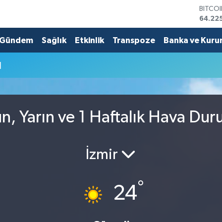
BITCO
64.22
DOLA
47,71
Gündem
Sağlık
Etkinlik
Transpoze
Banka ve Kuru
EURO
55,03
u
STERL
64,24
GRAM 
6574.
BİST1
, Yarın ve 1 Haftalık Hava Du
13.799
İzmir
°
24