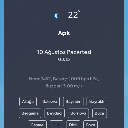
°
22
Açık
10 Ağustos Pazartesi
03:15
Nem: %82, Basınç: 1009 hpa hPa,
Rüzgar: 3.00 m/s
Aliağa
Balçova
Bayındır
Bayraklı
Bergama
Beydağ
Bornova
Buca
Çeşme
Çiğli
Dikili
Foça