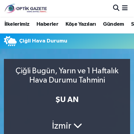
Nöbetçi Eczaneler
İlkelerimiz
Haberler
Köşe Yazıları
Gündem
S
Hava Durumu
Çiğli Hava Durumu
İstanbul Namaz Vakitleri
Trafik Durumu
Çiğli Bugün, Yarın ve 1 Haftalık
Hava Durumu Tahmini
Süper Lig Puan Durumu ve Fikstür
ŞU AN
Tüm Manşetler
Son Dakika Haberleri
İzmir
Haber Arşivi