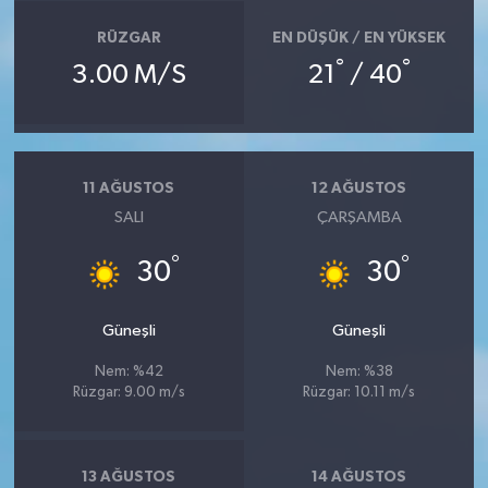
RÜZGAR
EN DÜŞÜK / EN YÜKSEK
°
°
3.00 M/S
21
/ 40
11 AĞUSTOS
12 AĞUSTOS
SALI
ÇARŞAMBA
°
°
30
30
Güneşli
Güneşli
Nem: %42
Nem: %38
Rüzgar: 9.00 m/s
Rüzgar: 10.11 m/s
13 AĞUSTOS
14 AĞUSTOS