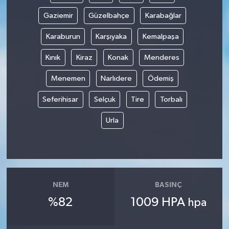
Gaziemir
Güzelbahçe
Karabağlar
Karaburun
Karşıyaka
Kemalpaşa
Kınık
Kiraz
Konak
Menderes
Menemen
Narlıdere
Ödemiş
Seferihisar
Selçuk
Tire
Torbalı
Urla
NEM
BASINÇ
%82
1009 HPA
hpa