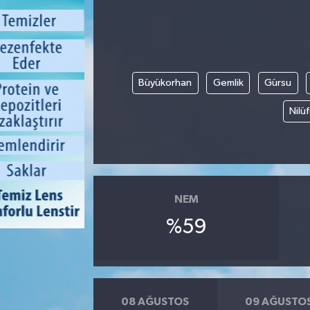
Büyükorhan
Gemlik
Gürsu
Nilü
NEM
%59
08 AĞUSTOS
09 AĞUSTO