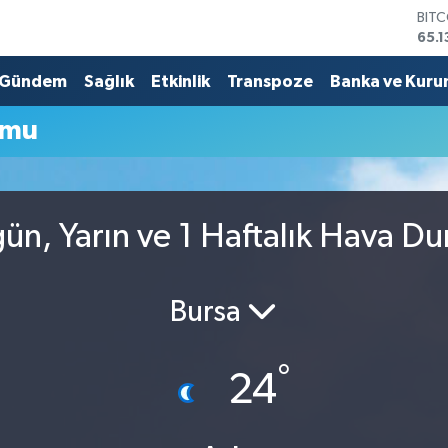
BIT
65.1
DOL
47,
Gündem
Sağlık
Etkinlik
Transpoze
Banka ve Kuru
EUR
55,
umu
STE
64,
GRA
664
BİS
gün, Yarın ve 1 Haftalık Hava D
13.7
Bursa
°
24