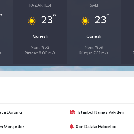
PAZARTESI
SALI
°
°
°
23
23
Güneşli
Güneşli
Nem: %62
Nem: %59
s
Rüzgar: 8.00 m/s
Rüzgar: 7.81 m/s
ava Durumu
İstanbul Namaz Vakitleri
m Manşetler
Son Dakika Haberleri