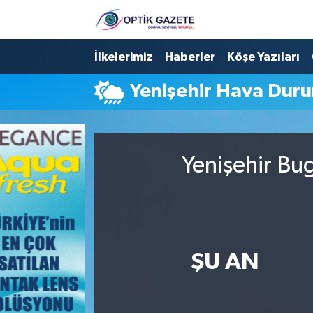
Nöbetçi Eczaneler
İlkelerimiz
Haberler
Köşe Yazıları
Yenişehir Hava Dur
Hava Durumu
İstanbul Namaz Vakitleri
Yenişehir Bu
Trafik Durumu
Süper Lig Puan Durumu ve Fikstür
Tüm Manşetler
ŞU AN
Son Dakika Haberleri
Haber Arşivi