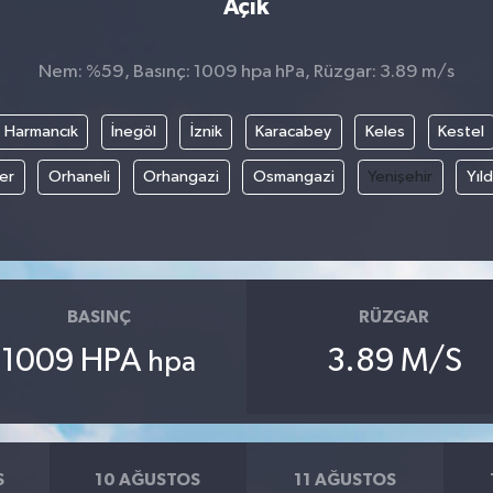
Açık
Nem: %59, Basınç: 1009 hpa hPa, Rüzgar: 3.89 m/s
Harmancık
İnegöl
İznik
Karacabey
Keles
Kestel
fer
Orhaneli
Orhangazi
Osmangazi
Yenişehir
Yıld
BASINÇ
RÜZGAR
1009 HPA
3.89 M/S
hpa
S
10 AĞUSTOS
11 AĞUSTOS