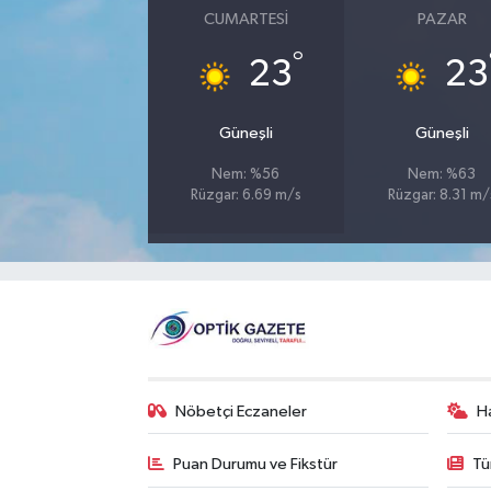
CUMARTESI
PAZAR
°
23
23
Güneşli
Güneşli
Nem: %56
Nem: %63
Rüzgar: 6.69 m/s
Rüzgar: 8.31 m/
Nöbetçi Eczaneler
H
Puan Durumu ve Fikstür
Tü