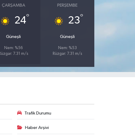
ÇARŞAMBA
PERŞEMBE
°
°
24
23
Güneşli
Güneşli
Nem: %56
Nem: %53
Rüzgar: 7.31 m/s
Rüzgar: 7.31 m/s
Trafik Durumu
Haber Arşivi