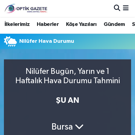
Nöbetçi Eczaneler
İlkelerimiz
Haberler
Köşe Yazıları
Gündem
S
Hava Durumu
Nilüfer Hava Durumu
İstanbul Namaz Vakitleri
Trafik Durumu
Nilüfer Bugün, Yarın ve 1
Haftalık Hava Durumu Tahmini
Süper Lig Puan Durumu ve Fikstür
ŞU AN
Tüm Manşetler
Son Dakika Haberleri
Bursa
Haber Arşivi