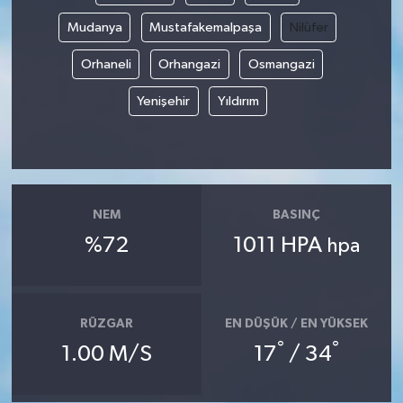
Mudanya
Mustafakemalpaşa
Nilüfer
Orhaneli
Orhangazi
Osmangazi
Yenişehir
Yıldırım
NEM
BASINÇ
%72
1011 HPA
hpa
RÜZGAR
EN DÜŞÜK / EN YÜKSEK
°
°
1.00 M/S
17
/ 34