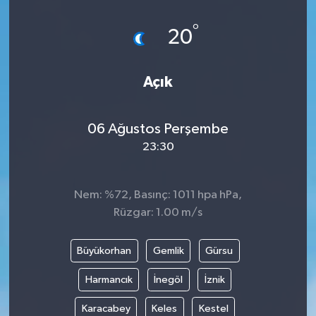
°
20
Açık
06 Ağustos Perşembe
23:30
Nem: %72, Basınç: 1011 hpa hPa,
Rüzgar: 1.00 m/s
Büyükorhan
Gemlik
Gürsu
Harmancık
İnegöl
İznik
Karacabey
Keles
Kestel