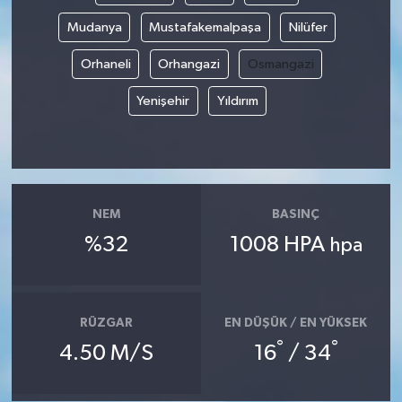
Mudanya
Mustafakemalpaşa
Nilüfer
Orhaneli
Orhangazi
Osmangazi
Yenişehir
Yıldırım
NEM
BASINÇ
%32
1008 HPA
hpa
RÜZGAR
EN DÜŞÜK / EN YÜKSEK
°
°
4.50 M/S
16
/ 34