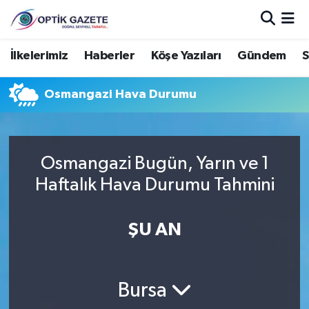
Nöbetçi Eczaneler
İlkelerimiz
Haberler
Köşe Yazıları
Gündem
S
Hava Durumu
Osmangazi Hava Durumu
İstanbul Namaz Vakitleri
Trafik Durumu
Osmangazi Bugün, Yarın ve 1
Haftalık Hava Durumu Tahmini
Süper Lig Puan Durumu ve Fikstür
ŞU AN
Tüm Manşetler
Son Dakika Haberleri
Bursa
Haber Arşivi