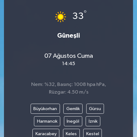
°
33
Güneşli
07 Ağustos Cuma
14:45
Nem: %32, Basınç: 1008 hpa hPa,
Rüzgar: 4.50 m/s
Büyükorhan
Gemlik
Gürsu
Harmancık
İnegöl
İznik
Karacabey
Keles
Kestel