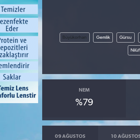
Büyükorhan
Gemlik
Gürsu
Nilü
NEM
%79
09 AĞUSTOS
10 AĞUSTO