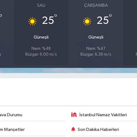
SALI
ÇARŞAMBA
°
°
°
25
25
Güneşli
Güneşli
Nem: %48
Nem: %47
s
Rüzgar: 6.00 m/s
Rüzgar: 6.39 m/s
ava Durumu
İstanbul Namaz Vakitleri
m Manşetler
Son Dakika Haberleri