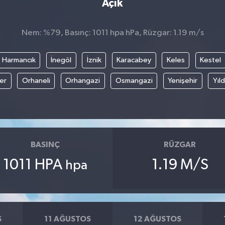
Açık
Nem: %79, Basınç: 1011 hpa hPa, Rüzgar: 1.19 m/s
Harmancık
İnegöl
İznik
Karacabey
Keles
Kestel
fer
Orhaneli
Orhangazi
Osmangazi
Yenişehir
Yıld
BASINÇ
RÜZGAR
1011 HPA
1.19 M/S
hpa
S
11 AĞUSTOS
12 AĞUSTOS