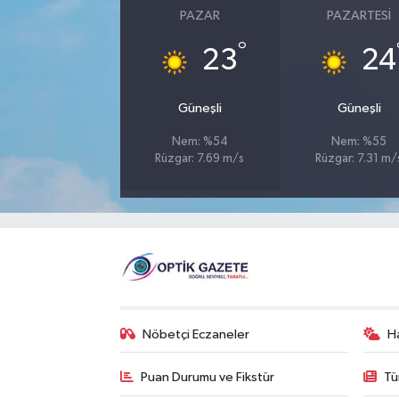
PAZAR
PAZARTESI
°
23
24
Güneşli
Güneşli
Nem: %54
Nem: %55
Rüzgar: 7.69 m/s
Rüzgar: 7.31 m/
Nöbetçi Eczaneler
H
Puan Durumu ve Fikstür
Tü