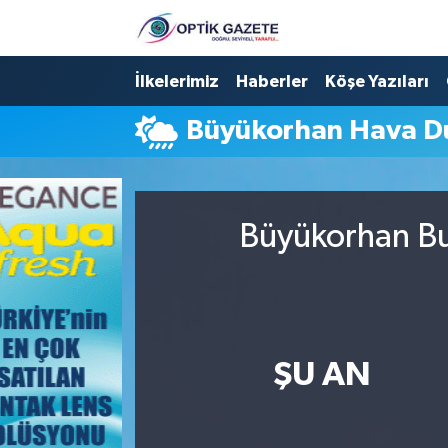
Nöbetçi Eczaneler
İlkelerimiz
Haberler
Köşe Yazıları
Büyükorhan Hava 
Hava Durumu
İstanbul Namaz Vakitleri
Büyükorhan Bu
Trafik Durumu
Süper Lig Puan Durumu ve Fikstür
Tüm Manşetler
ŞU AN
Son Dakika Haberleri
Haber Arşivi