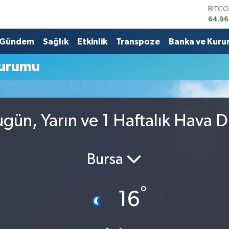
BITCO
64.96
DOLA
47,74
Gündem
Sağlık
Etkinlik
Transpoze
Banka ve Kuru
EURO
55,25
Durumu
STERL
64,48
GRAM
6660
BİST1
gün, Yarın ve 1 Haftalık Hava 
13.77
Bursa
°
16