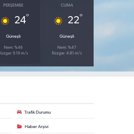
PERŞEMBE
CUMA
°
°
24
22
Güneşli
Güneşli
Nem: %46
Nem: %47
Rüzgar: 9.19 m/s
Rüzgar: 4.81 m/s
Trafik Durumu
Haber Arşivi