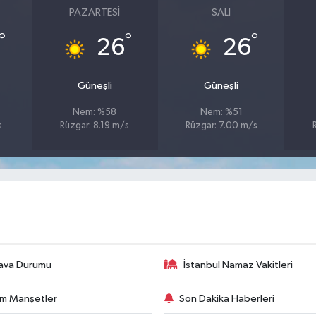
PAZARTESI
SALI
°
°
°
26
26
Güneşli
Güneşli
Nem: %58
Nem: %51
s
Rüzgar: 8.19 m/s
Rüzgar: 7.00 m/s
ava Durumu
İstanbul Namaz Vakitleri
m Manşetler
Son Dakika Haberleri