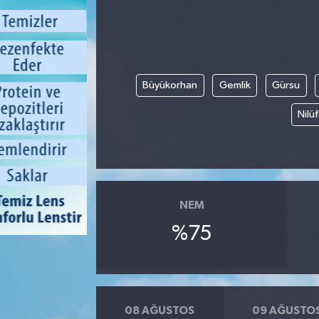
Büyükorhan
Gemlik
Gürsu
Nilü
NEM
%75
08 AĞUSTOS
09 AĞUSTO