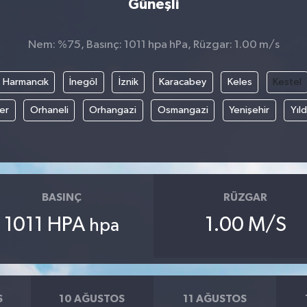
Güneşli
Nem: %75, Basınç: 1011 hpa hPa, Rüzgar: 1.00 m/s
Harmancık
İnegöl
İznik
Karacabey
Keles
Kestel
fer
Orhaneli
Orhangazi
Osmangazi
Yenişehir
Yıld
BASINÇ
RÜZGAR
1011 HPA
1.00 M/S
hpa
S
10 AĞUSTOS
11 AĞUSTOS