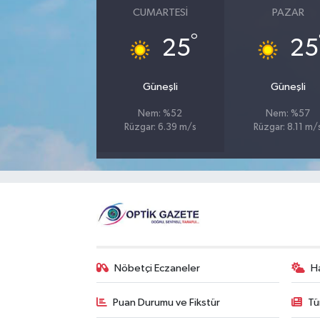
CUMARTESI
PAZAR
°
25
25
Güneşli
Güneşli
Nem: %52
Nem: %57
Rüzgar: 6.39 m/s
Rüzgar: 8.11 m/
Nöbetçi Eczaneler
H
Puan Durumu ve Fikstür
Tü