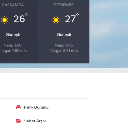
ÇARŞAMBA
PERŞEMBE
°
°
26
27
Güneşli
Güneşli
Nem: %50
Nem: %45
Rüzgar: 7.89 m/s
Rüzgar: 8.81 m/s
Trafik Durumu
Haber Arşivi