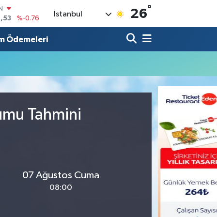
°
IN
26
İstanbul
,53
%-0.76
R
3
%0.16
m Ödemeleri
17
%-0.02
N
63
%0.07
ALTIN
1
%1.44
0
rumu Tahmini
%70
07 Ağustos Cuma
08:00