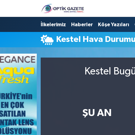
Nöbetçi Eczaneler
İlkelerimiz
Haberler
Köşe Yazıları
Kestel Hava Durum
Hava Durumu
İstanbul Namaz Vakitleri
Kestel Bugü
Trafik Durumu
Süper Lig Puan Durumu ve Fikstür
Tüm Manşetler
ŞU AN
Son Dakika Haberleri
Haber Arşivi