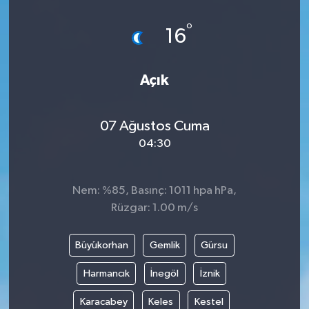
°
16
Açık
07 Ağustos Cuma
04:30
Nem: %85, Basınç: 1011 hpa hPa,
Rüzgar: 1.00 m/s
Büyükorhan
Gemlik
Gürsu
Harmancık
İnegöl
İznik
Karacabey
Keles
Kestel