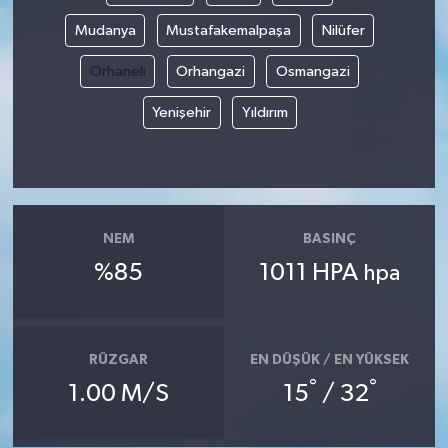
Mudanya
Mustafakemalpaşa
Nilüfer
Orhaneli
Orhangazi
Osmangazi
Yenişehir
Yıldırım
NEM
BASINÇ
%85
1011 HPA
hpa
RÜZGAR
EN DÜŞÜK / EN YÜKSEK
°
°
1.00 M/S
15
/ 32