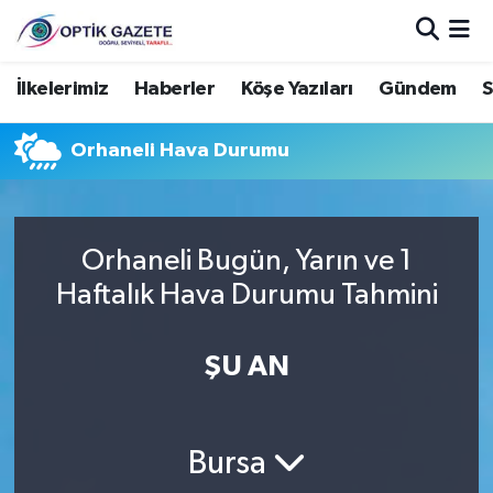
Nöbetçi Eczaneler
İlkelerimiz
Haberler
Köşe Yazıları
Gündem
S
Hava Durumu
Orhaneli Hava Durumu
İstanbul Namaz Vakitleri
Trafik Durumu
Orhaneli Bugün, Yarın ve 1
Haftalık Hava Durumu Tahmini
Süper Lig Puan Durumu ve Fikstür
ŞU AN
Tüm Manşetler
Son Dakika Haberleri
Bursa
Haber Arşivi