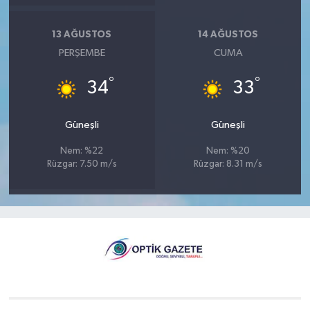
13 AĞUSTOS
14 AĞUSTOS
PERŞEMBE
CUMA
°
°
34
33
Güneşli
Güneşli
Nem: %22
Nem: %20
Rüzgar: 7.50 m/s
Rüzgar: 8.31 m/s