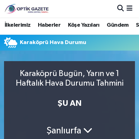
Nöbetçi Eczaneler
İlkelerimiz
Haberler
Köşe Yazıları
Gündem
S
Hava Durumu
Karaköprü Hava Durumu
İstanbul Namaz Vakitleri
Trafik Durumu
Karaköprü Bugün, Yarın ve 1
Haftalık Hava Durumu Tahmini
Süper Lig Puan Durumu ve Fikstür
ŞU AN
Tüm Manşetler
Son Dakika Haberleri
Şanlıurfa
Haber Arşivi