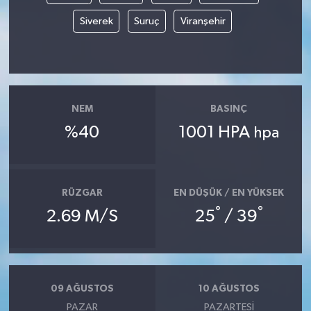
Siverek
Suruç
Viranşehir
NEM
BASINÇ
%40
1001 HPA
hpa
RÜZGAR
EN DÜŞÜK / EN YÜKSEK
°
°
2.69 M/S
25
/ 39
09 AĞUSTOS
10 AĞUSTOS
PAZAR
PAZARTESI