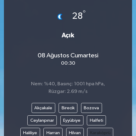
°
28
Açık
08 Ağustos Cumartesi
00:30
Nem: %40, Basınç: 1001 hpa hPa,
Rüzgar: 2.69 m/s
Akçakale
Birecik
Bozova
Ceylanpınar
Eyyübiye
Halfeti
Haliliye
Harran
Hilvan
Karaköprü