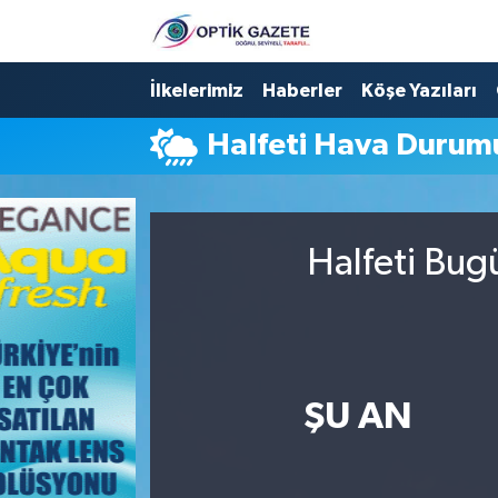
Nöbetçi Eczaneler
İlkelerimiz
Haberler
Köşe Yazıları
Halfeti Hava Durum
Hava Durumu
İstanbul Namaz Vakitleri
Halfeti Bug
Trafik Durumu
Süper Lig Puan Durumu ve Fikstür
Tüm Manşetler
ŞU AN
Son Dakika Haberleri
Haber Arşivi