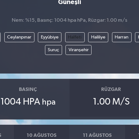
Güneşli
Nem: %15, Basınç: 1004 hpa hPa, Rüzgar: 1.00 m/s
Ceylanpınar
Eyyübiye
Halfeti
Haliliye
Harran
Suruç
Viranşehir
BASINÇ
RÜZGAR
1004 HPA
1.00 M/S
hpa
S
10 AĞUSTOS
11 AĞUSTOS