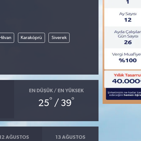
Hilvan
Karaköprü
Siverek
EN DÜŞÜK / EN YÜKSEK
°
°
25
/ 39
12 AĞUSTOS
13 AĞUSTOS