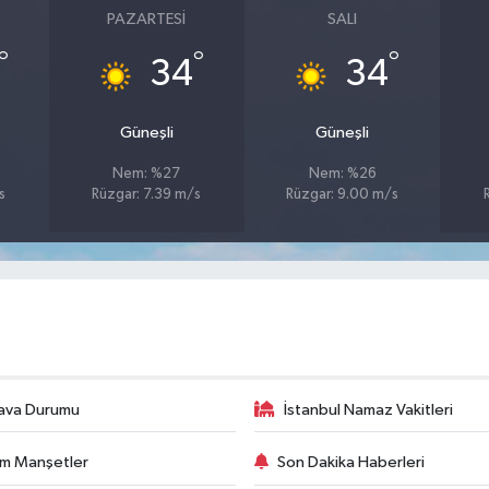
PAZARTESI
SALI
°
°
°
34
34
Güneşli
Güneşli
Nem: %27
Nem: %26
s
Rüzgar: 7.39 m/s
Rüzgar: 9.00 m/s
ava Durumu
İstanbul Namaz Vakitleri
m Manşetler
Son Dakika Haberleri