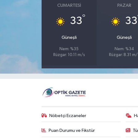
CUMARTESI
PAZAR
°
33
33
Güneşli
Güneşli
Nem: %35
Nem: %34
Rüzgar: 10.11 m/s
Rüzgar: 8.31 m/
Nöbetçi Eczaneler
H
Puan Durumu ve Fikstür
Tü