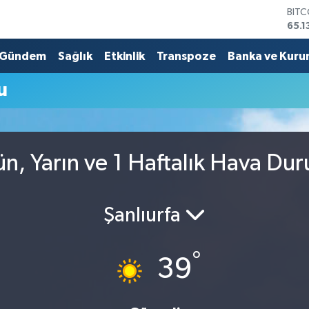
BIT
65.1
DOL
47,
Gündem
Sağlık
Etkinlik
Transpoze
Banka ve Kuru
EUR
55,1
u
STER
64,
GRA
6618
BİST
ün, Yarın ve 1 Haftalık Hava Du
13.7
Şanlıurfa
°
39