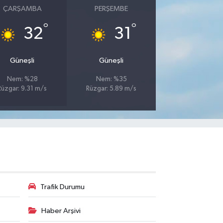
ÇARŞAMBA
PERŞEMBE
°
°
32
31
Güneşli
Güneşli
Nem: %28
Nem: %35
Rüzgar: 9.31 m/s
Rüzgar: 5.89 m/s
Trafik Durumu
Haber Arşivi