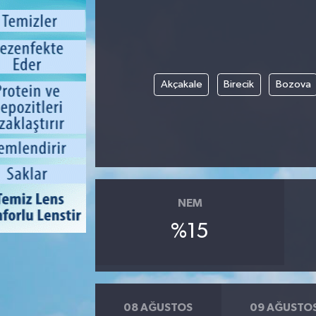
Akçakale
Birecik
Bozova
NEM
%15
08 AĞUSTOS
09 AĞUSTO