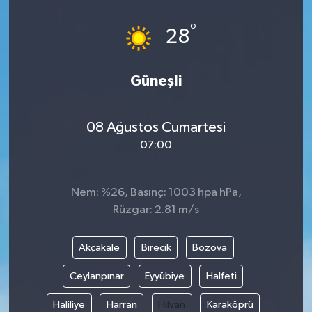
°
28
Güneşli
08 Ağustos Cumartesi
07:00
Nem: %26, Basınç: 1003 hpa hPa,
Rüzgar: 2.81 m/s
Akçakale
Birecik
Bozova
Ceylanpınar
Eyyübiye
Halfeti
Haliliye
Harran
Hilvan
Karaköprü