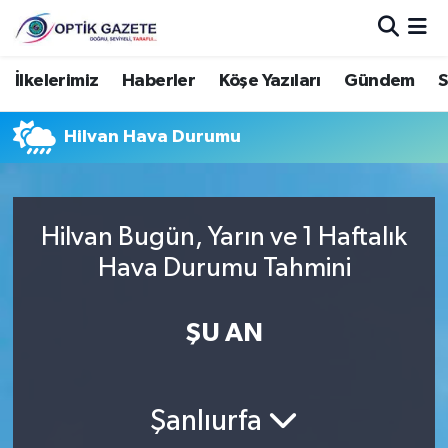
Nöbetçi Eczaneler
İlkelerimiz
Haberler
Köşe Yazıları
Gündem
S
Hava Durumu
Hilvan Hava Durumu
İstanbul Namaz Vakitleri
Trafik Durumu
Hilvan Bugün, Yarın ve 1 Haftalık
Hava Durumu Tahmini
Süper Lig Puan Durumu ve Fikstür
ŞU AN
Tüm Manşetler
Son Dakika Haberleri
Şanlıurfa
Haber Arşivi