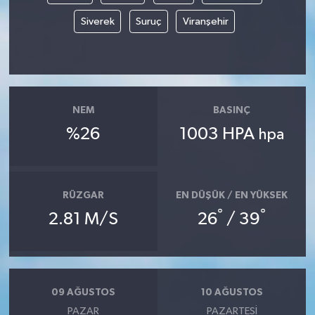
Siverek
Suruç
Viranşehir
NEM
BASINÇ
%26
1003 HPA
hpa
RÜZGAR
EN DÜŞÜK / EN YÜKSEK
°
°
2.81 M/S
26
/ 39
09 AĞUSTOS
10 AĞUSTOS
PAZAR
PAZARTESI