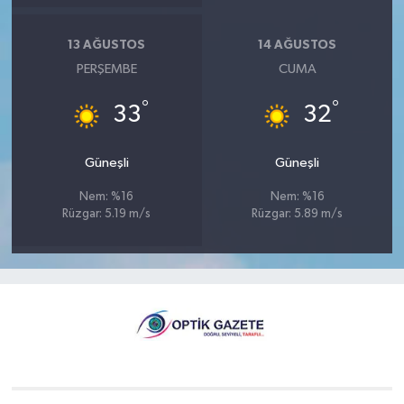
13 AĞUSTOS
14 AĞUSTOS
PERŞEMBE
CUMA
°
°
33
32
Güneşli
Güneşli
Nem: %16
Nem: %16
Rüzgar: 5.19 m/s
Rüzgar: 5.89 m/s