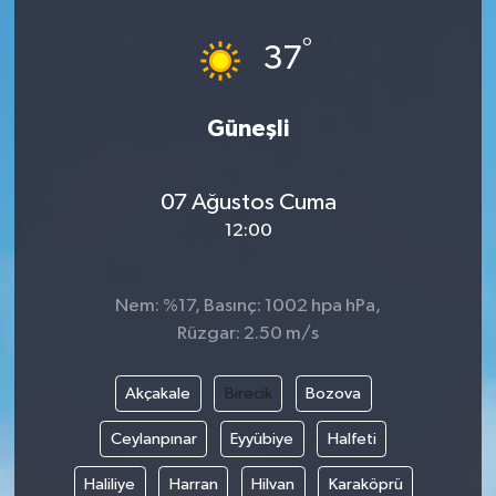
°
37
Güneşli
07 Ağustos Cuma
12:00
Nem: %17, Basınç: 1002 hpa hPa,
Rüzgar: 2.50 m/s
Akçakale
Birecik
Bozova
Ceylanpınar
Eyyübiye
Halfeti
Haliliye
Harran
Hilvan
Karaköprü