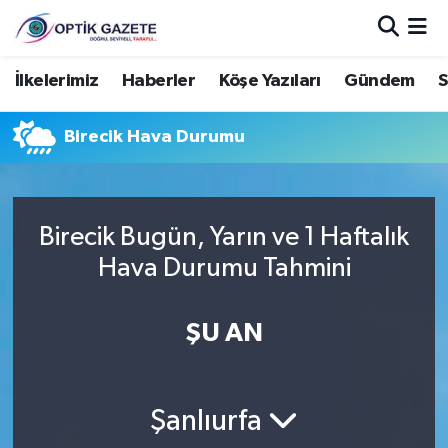
Nöbetçi Eczaneler
İlkelerimiz
Haberler
Köşe Yazıları
Gündem
S
Hava Durumu
Birecik Hava Durumu
İstanbul Namaz Vakitleri
Trafik Durumu
Birecik Bugün, Yarın ve 1 Haftalık
Hava Durumu Tahmini
Süper Lig Puan Durumu ve Fikstür
ŞU AN
Tüm Manşetler
Son Dakika Haberleri
Şanlıurfa
Haber Arşivi