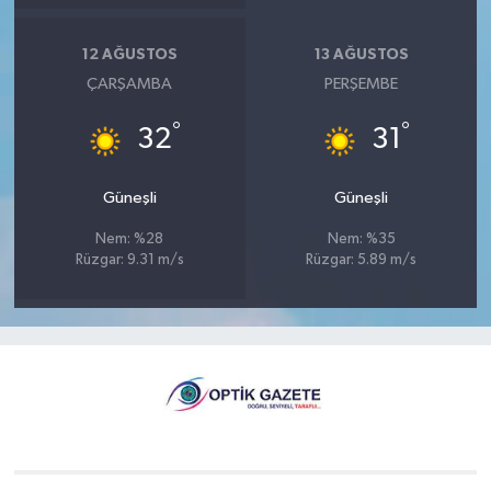
12 AĞUSTOS
13 AĞUSTOS
ÇARŞAMBA
PERŞEMBE
°
°
32
31
Güneşli
Güneşli
Nem: %28
Nem: %35
Rüzgar: 9.31 m/s
Rüzgar: 5.89 m/s