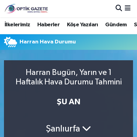
Nöbetçi Eczaneler
İlkelerimiz
Haberler
Köşe Yazıları
Gündem
S
Hava Durumu
Harran Hava Durumu
İstanbul Namaz Vakitleri
Trafik Durumu
Harran Bugün, Yarın ve 1
Haftalık Hava Durumu Tahmini
Süper Lig Puan Durumu ve Fikstür
ŞU AN
Tüm Manşetler
Son Dakika Haberleri
Şanlıurfa
Haber Arşivi