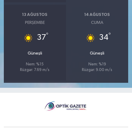
13 AĞUSTOS
14 AĞUSTOS
PERŞEMBE
CUMA
°
°
37
34
Güneşli
Güneşli
Nem: %15
Nem: %19
Rüzgar: 7.69 m/s
Rüzgar: 9.00 m/s