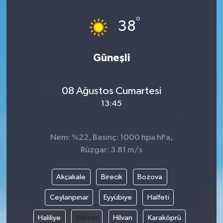
°
38
Güneşli
08 Ağustos Cumartesi
13:45
Nem: %22, Basınç: 1000 hpa hPa,
Rüzgar: 3.81 m/s
Akçakale
Birecik
Bozova
Ceylanpınar
Eyyübiye
Halfeti
Haliliye
Harran
Hilvan
Karaköprü