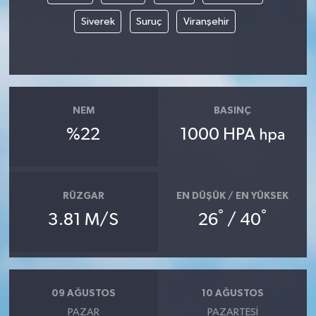
Siverek
Suruç
Viranşehir
NEM
BASINÇ
%22
1000 HPA
hpa
RÜZGAR
EN DÜŞÜK / EN YÜKSEK
°
°
3.81 M/S
26
/ 40
09 AĞUSTOS
10 AĞUSTOS
PAZAR
PAZARTESI