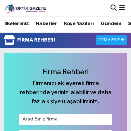
Nöbetçi Eczaneler
İlkelerimiz
Haberler
Köşe Yazıları
Gündem
S
Hava Durumu
FIRMA REHBERI
FIRMA EKLE
İstanbul Namaz Vakitleri
Trafik Durumu
Firma Rehberi
Süper Lig Puan Durumu ve Fikstür
Firmanızı ekleyerek firma
rehberinde yerinizi alabilir ve daha
Tüm Manşetler
fazla kişiye ulaşabilirsiniz.
Son Dakika Haberleri
Haber Arşivi