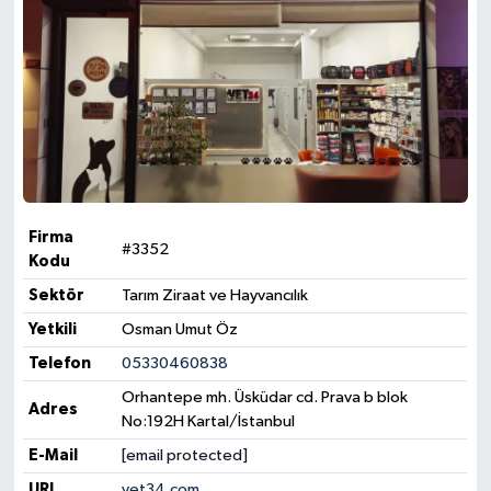
Firma
#3352
Kodu
Sektör
Tarım Ziraat ve Hayvancılık
Yetkili
Osman Umut Öz
Telefon
05330460838
Orhantepe mh. Üsküdar cd. Prava b blok
Adres
No:192H Kartal/İstanbul
E-Mail
[email protected]
URL
vet34.com