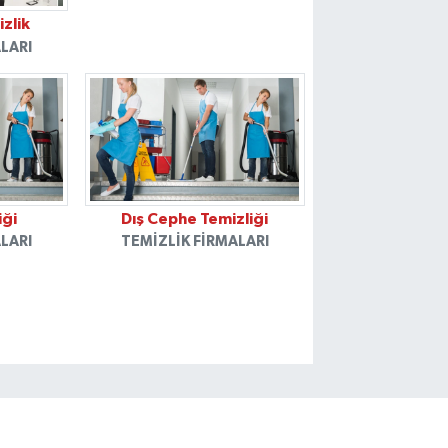
zlik
LARI
iği
Dış Cephe Temizliği
LARI
TEMIZLIK FIRMALARI