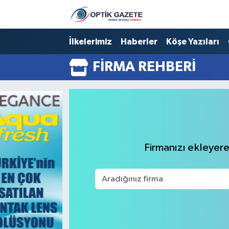
Nöbetçi Eczaneler
İlkelerimiz
Haberler
Köşe Yazıları
FIRMA REHBERI
Hava Durumu
İstanbul Namaz Vakitleri
Trafik Durumu
Süper Lig Puan Durumu ve Fikstür
Firmanızı ekleyerek
Tüm Manşetler
Son Dakika Haberleri
Haber Arşivi