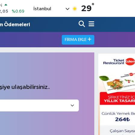
°
IN
29
İstanbul
2,05
%0.69
R
86
%0.06
m Ödemeleri
00
%0.1
FIRMA EKLE
N
38
%0.21
ALTIN
4
%0.32
00
%48
iye ulaşabilirsiniz.