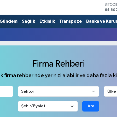
BITCO
64.60
DOLA
47,59
Gündem
Sağlık
Etkinlik
Transpoze
Banka ve Kuru
EURO
55,07
STERLİ
64,24
GRAM 
6513.9
BİST1
Firma Rehberi
13.768
 firma rehberinde yerinizi alabilir ve daha fazla kiş
Ara