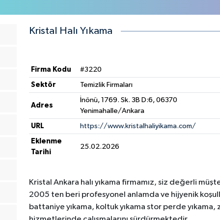
Kristal Halı Yıkama
Firma Kodu
#3220
Sektör
Temizlik Firmaları
İnönü, 1769. Sk. 3B D:6, 06370
Adres
Yenimahalle/Ankara
URL
https://www.kristalhaliyikama.com/
Eklenme
25.02.2026
Tarihi
Kristal Ankara halı yıkama firmamız, siz değerli müş
2005 ten beri profesyonel anlamda ve hijyenik koşul
battaniye yıkama, koltuk yıkama stor perde yıkama, 
hizmetlerinde çalışmalarını sürdürmektedir.