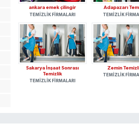
ankara emek çilingir
Adapazarı Temi
TEMIZLIK FIRMALARI
TEMIZLIK FIRMA
Sakarya İnşaat Sonrası
Zemin Temizl
Temizlik
TEMIZLIK FIRMA
TEMIZLIK FIRMALARI