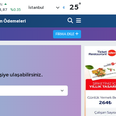
°
IN
25
İstanbul
4,87
%0.35
R
60
%0.1
m Ödemeleri
26
%0.29
FIRMA EKLE
İN
94
%0.29
ALTIN
83
%4.44
00
7
%-30
iye ulaşabilirsiniz.