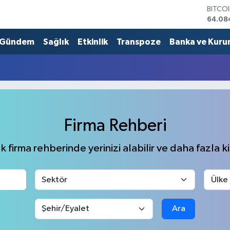
BITCO
64.08
DOLA
47,57
Gündem
Sağlık
Etkinlik
Transpoze
Banka ve Kuru
EURO
55,01
STERL
64,17
GRAM 
6508.
BİST1
Firma Rehberi
13.64
 firma rehberinde yerinizi alabilir ve daha fazla kiş
Ara