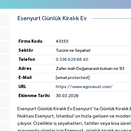
Esenyurt Günlük Kiralık Ev
Firma Kodu
#3355
Sektör
Turizm ve Seyahat
Telefon
0 536 629 88 40
Adres
Zafer mah Doğanaraslı bulvarı no 93
E-Mail
[email protected]
URL
https://www.agorasuit.com/
Eklenme Tarihi
30.03.2026
Esenyurt Günlük Kiralık Ev Esenyurt'ta Günlük Kiralık
Noktası Esenyurt, İstanbul'un hızla gelişen ve moder
çıkıyor. Özellikle iş seyahatleri, tatiller veya kısa sür
arayışında olanlar için Esenyurt, günlük kiralık ev seç