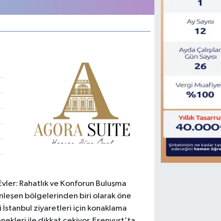
 Evler: Rahatlık ve Konforun Buluşma
nleşen bölgelerinden biri olarak öne
eli İstanbul ziyaretleri için konaklama
enekleri ile dikkat çekiyor. Esenyurt'ta