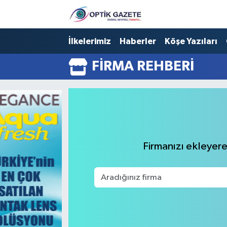
Nöbetçi Eczaneler
İlkelerimiz
Haberler
Köşe Yazıları
FIRMA REHBERI
Hava Durumu
İstanbul Namaz Vakitleri
Trafik Durumu
Süper Lig Puan Durumu ve Fikstür
Firmanızı ekleyerek
Tüm Manşetler
Son Dakika Haberleri
Haber Arşivi