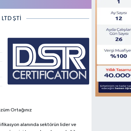
 LTD ŞTİ
özüm Ortağınız
ifikasyon alanında sektörün lider ve