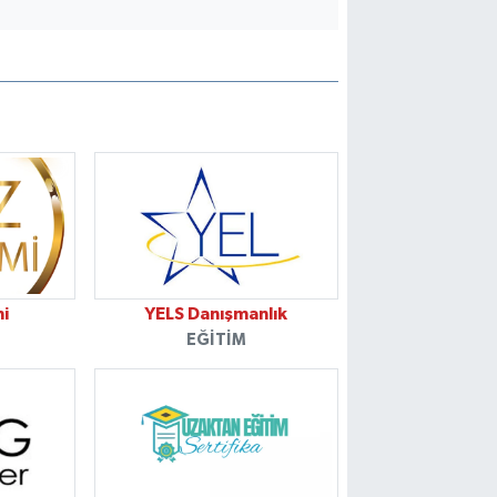
i
YELS Danışmanlık
EĞITIM