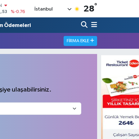
°
IN
28
İstanbul
,53
%-0.76
R
69
%0.17
m Ödemeleri
65
%0.01
FIRMA EKLE
N
7
%0.02
ALTIN
1
%1.44
0
%64
iye ulaşabilirsiniz.