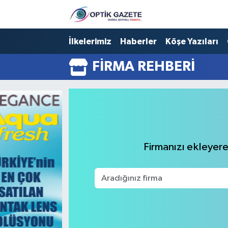
Nöbetçi Eczaneler
İlkelerimiz
Haberler
Köşe Yazıları
FIRMA REHBERI
Hava Durumu
İstanbul Namaz Vakitleri
Trafik Durumu
Süper Lig Puan Durumu ve Fikstür
Firmanızı ekleyerek
Tüm Manşetler
Son Dakika Haberleri
Haber Arşivi