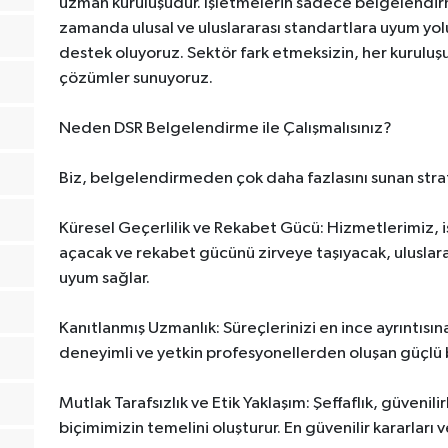
uzman kuruluşudur. İşletmelerin sadece belgelendir
zamanda ulusal ve uluslararası standartlara uyum yolu
destek oluyoruz. Sektör fark etmeksizin, her kuruluşu
çözümler sunuyoruz.
Neden DSR Belgelendirme ile Çalışmalısınız?
Biz, belgelendirmeden çok daha fazlasını sunan strate
Küresel Geçerlilik ve Rekabet Gücü: Hizmetlerimiz, i
açacak ve rekabet gücünü zirveye taşıyacak, uluslar
uyum sağlar.
Kanıtlanmış Uzmanlık: Süreçlerinizi en ince ayrıntısın
deneyimli ve yetkin profesyonellerden oluşan güçlü bir
Mutlak Tarafsızlık ve Etik Yaklaşım: Şeffaflık, güvenilir
biçimimizin temelini oluşturur. En güvenilir kararları 