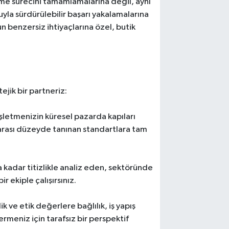
me sürecini tamamlamalarına değil, aynı
yla sürdürülebilir başarı yakalamalarına
n benzersiz ihtiyaçlarına özel, butik
jik bir partneriz:
şletmenizin küresel pazarda kapıları
arası düzeyde tanınan standartlara tam
a kadar titizlikle analiz eden, sektöründe
 ekiple çalışırsınız.
lik ve etik değerlere bağlılık, iş yapış
vermeniz için tarafsız bir perspektif