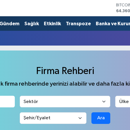
BITCO
64.360
DOLA
47,70
Gündem
Sağlık
Etkinlik
Transpoze
Banka ve Kuru
EURO
55,02
STERLİ
64,189
GRAM 
6574.8
BİST10
Firma Rehberi
13.887
 firma rehberinde yerinizi alabilir ve daha fazla kiş
Ara