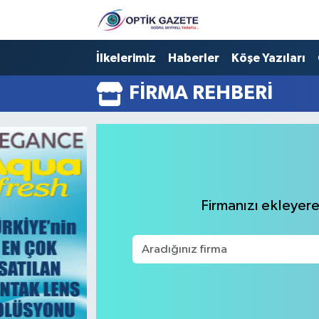
Nöbetçi Eczaneler
İlkelerimiz
Haberler
Köşe Yazıları
FIRMA REHBERI
Hava Durumu
İstanbul Namaz Vakitleri
Trafik Durumu
Süper Lig Puan Durumu ve Fikstür
Firmanızı ekleyerek
Tüm Manşetler
Son Dakika Haberleri
Haber Arşivi