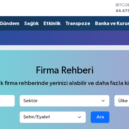
BITCO
64.47
DOLA
47,59
Gündem
Sağlık
Etkinlik
Transpoze
Banka ve Kuru
EURO
55,07
STERL
64,24
GRAM 
6518.
BİST1
Firma Rehberi
13.703
 firma rehberinde yerinizi alabilir ve daha fazla kiş
Ara