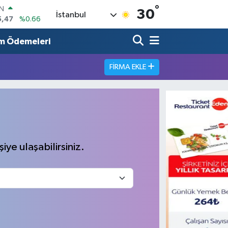
°
IN
30
İstanbul
5,47
%0.66
R
86
%0.06
m Ödemeleri
00
%0.1
FIRMA EKLE
İN
38
%0.21
ALTIN
23
%0.39
00
%0
iye ulaşabilirsiniz.