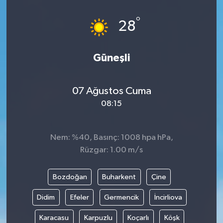
°
28
Güneşli
07 Ağustos Cuma
08:15
Nem: %40, Basınç: 1008 hpa hPa,
Rüzgar: 1.00 m/s
Bozdoğan
Buharkent
Çine
Didim
Efeler
Germencik
İncirliova
Karacasu
Karpuzlu
Koçarlı
Köşk