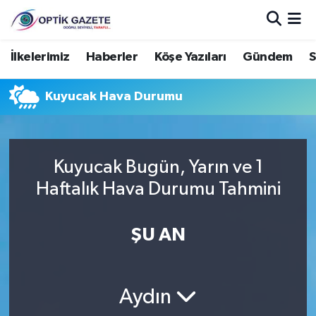
Nöbetçi Eczaneler
İlkelerimiz
Haberler
Köşe Yazıları
Gündem
S
Hava Durumu
Kuyucak Hava Durumu
İstanbul Namaz Vakitleri
Trafik Durumu
Kuyucak Bugün, Yarın ve 1
Haftalık Hava Durumu Tahmini
Süper Lig Puan Durumu ve Fikstür
ŞU AN
Tüm Manşetler
Son Dakika Haberleri
Aydın
Haber Arşivi