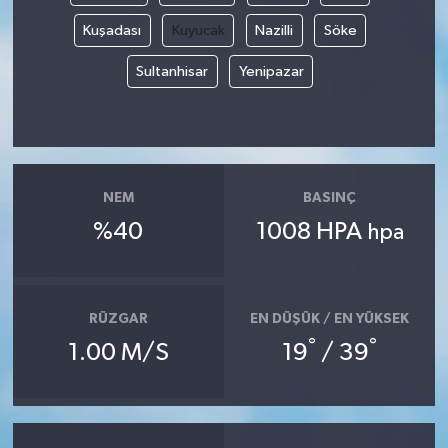
Kuşadası
Kuyucak
Nazilli
Söke
Sultanhisar
Yenipazar
NEM
BASINÇ
%40
1008 HPA
hpa
RÜZGAR
EN DÜŞÜK / EN YÜKSEK
°
°
1.00 M/S
19
/ 39