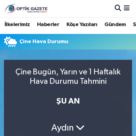
Nöbetçi Eczaneler
İlkelerimiz
Haberler
Köşe Yazıları
Gündem
S
Hava Durumu
Çine Hava Durumu
İstanbul Namaz Vakitleri
Trafik Durumu
Çine Bugün, Yarın ve 1 Haftalık
Hava Durumu Tahmini
Süper Lig Puan Durumu ve Fikstür
ŞU AN
Tüm Manşetler
Son Dakika Haberleri
Aydın
Haber Arşivi