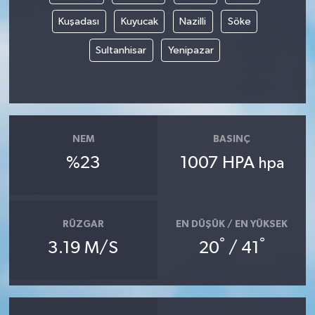
Kuşadası
Kuyucak
Nazilli
Söke
Sultanhisar
Yenipazar
NEM
BASINÇ
%23
1007 HPA
hpa
RÜZGAR
EN DÜŞÜK / EN YÜKSEK
°
°
3.19 M/S
20
/ 41