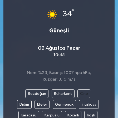
°
34
Güneşli
09 Ağustos Pazar
10:45
Nem: %23, Basınç: 1007 hpa hPa,
Rüzgar: 3.19 m/s
Bozdoğan
Buharkent
Çine
Didim
Efeler
Germencik
İncirliova
Karacasu
Karpuzlu
Koçarlı
Köşk