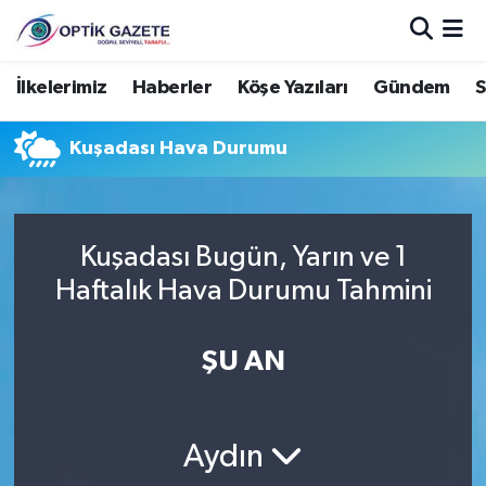
Nöbetçi Eczaneler
İlkelerimiz
Haberler
Köşe Yazıları
Gündem
S
Hava Durumu
Kuşadası Hava Durumu
İstanbul Namaz Vakitleri
Trafik Durumu
Kuşadası Bugün, Yarın ve 1
Haftalık Hava Durumu Tahmini
Süper Lig Puan Durumu ve Fikstür
ŞU AN
Tüm Manşetler
Son Dakika Haberleri
Aydın
Haber Arşivi