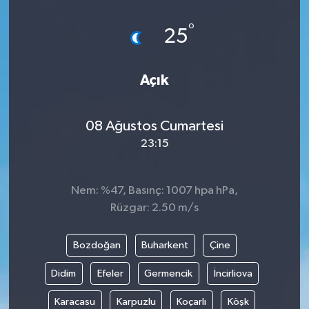
°
25
Açık
08 Ağustos Cumartesi
23:15
Nem: %47, Basınç: 1007 hpa hPa,
Rüzgar: 2.50 m/s
Bozdoğan
Buharkent
Çine
Didim
Efeler
Germencik
İncirliova
Karacasu
Karpuzlu
Koçarlı
Köşk