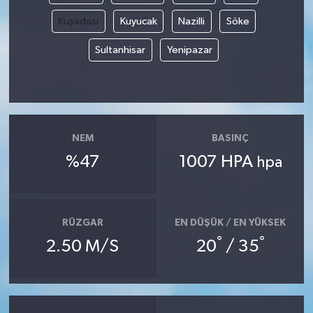
Kuşadası
Kuyucak
Nazilli
Söke
Sultanhisar
Yenipazar
NEM
BASINÇ
%47
1007 HPA
hpa
RÜZGAR
EN DÜŞÜK / EN YÜKSEK
°
°
2.50 M/S
20
/ 35