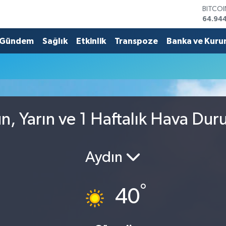
BITCO
64.94
DOLA
47,74
Gündem
Sağlık
Etkinlik
Transpoze
Banka ve Kuru
EURO
55,25
STERLİ
64,481
GRAM 
6660.
BİST1
, Yarın ve 1 Haftalık Hava Du
13.779
Aydın
°
40