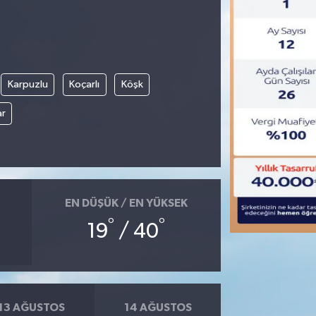
Karpuzlu
Koçarlı
Köşk
ar
EN DÜŞÜK / EN YÜKSEK
°
°
19
/ 40
13 AĞUSTOS
14 AĞUSTOS