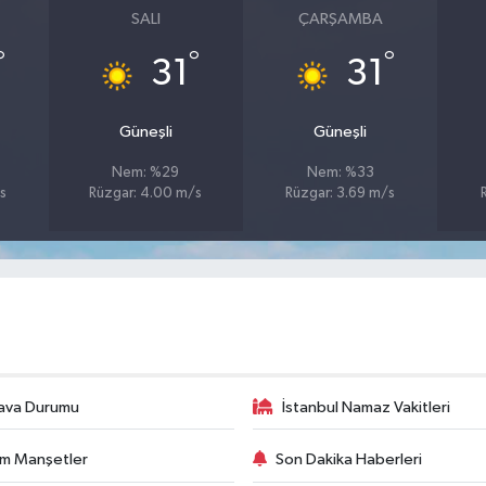
SALI
ÇARŞAMBA
°
°
°
31
31
Güneşli
Güneşli
Nem: %29
Nem: %33
s
Rüzgar: 4.00 m/s
Rüzgar: 3.69 m/s
ava Durumu
İstanbul Namaz Vakitleri
m Manşetler
Son Dakika Haberleri