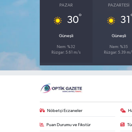
PAZAR
PAZARTESI
°
30
31
Güneşli
Güneşli
Nem: %32
Nem: %35
Rüzgar: 5.61 m/s
Rüzgar: 5.39 m/
Nöbetçi Eczaneler
H
Puan Durumu ve Fikstür
Tü