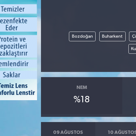
Bozdoğan
Buharkent
Ç
Ku
NEM
%18
09 AĞUSTOS
10 AĞUSTO