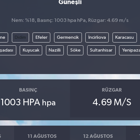
Güneşli
Nem: %18, Basınç: 1003 hpa hPa, Rüzgar: 4.69 m/s
ine
Didim
Efeler
Germencik
İncirliova
Karacasu
şadası
Kuyucak
Nazilli
Söke
Sultanhisar
Yenipaz
BASINÇ
RÜZGAR
1003 HPA
4.69 M/S
hpa
S
11 AĞUSTOS
12 AĞUSTOS