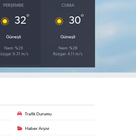
PERŞEMBE
CUMA
°
°
32
30
Güneşli
Güneşli
Nem: %29
Nem: %28
Rüzgar: 6.31 m/s
Rüzgar: 4.11 m/s
Trafik Durumu
Haber Arşivi