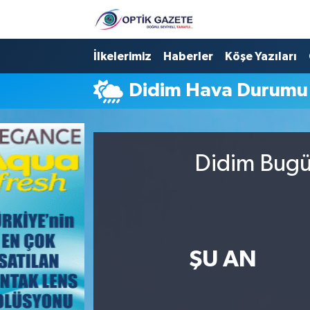
Nöbetçi Eczaneler
İlkelerimiz
Haberler
Köşe Yazıları
Didim Hava Durumu
Hava Durumu
İstanbul Namaz Vakitleri
Didim Bugün
Trafik Durumu
Süper Lig Puan Durumu ve Fikstür
Tüm Manşetler
ŞU AN
Son Dakika Haberleri
Haber Arşivi