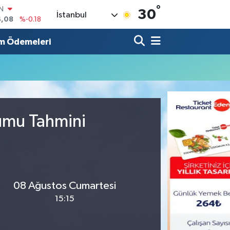
°
IN
30
İstanbul
4,08
%-0.18
R
36
%0.18
m Ödemeleri
10
%0.32
N
1
%0.38
ALTIN
55
%0.03
00
rumu Tahmini
%-14
08 Ağustos Cumartesi
15:15