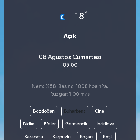
°
18
Açık
08 Ağustos Cumartesi
05:00
Nem: %58, Basınç: 1008 hpa hPa,
Rüzgar: 1.00 m/s
Bozdoğan
Buharkent
Çine
Didim
Efeler
Germencik
İncirliova
Karacasu
Karpuzlu
Koçarlı
Köşk