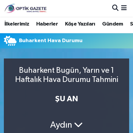
Nöbetçi Eczaneler
İlkelerimiz
Haberler
Köşe Yazıları
Gündem
S
Hava Durumu
Buharkent Hava Durumu
İstanbul Namaz Vakitleri
Trafik Durumu
Buharkent Bugün, Yarın ve 1
Haftalık Hava Durumu Tahmini
Süper Lig Puan Durumu ve Fikstür
ŞU AN
Tüm Manşetler
Son Dakika Haberleri
Aydın
Haber Arşivi