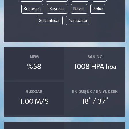
Kuşadası
Kuyucak
Nazilli
Söke
Sultanhisar
Yenipazar
NEM
BASINÇ
%58
1008 HPA
hpa
RÜZGAR
EN DÜŞÜK / EN YÜKSEK
°
°
1.00 M/S
18
/ 37