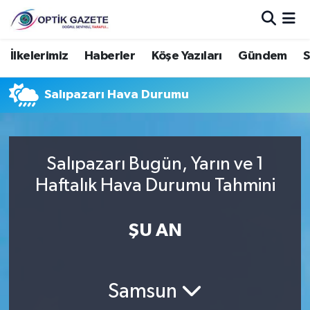
Nöbetçi Eczaneler
İlkelerimiz
Haberler
Köşe Yazıları
Gündem
S
Hava Durumu
Salıpazarı Hava Durumu
İstanbul Namaz Vakitleri
Trafik Durumu
Salıpazarı Bugün, Yarın ve 1
Haftalık Hava Durumu Tahmini
Süper Lig Puan Durumu ve Fikstür
ŞU AN
Tüm Manşetler
Son Dakika Haberleri
Samsun
Haber Arşivi