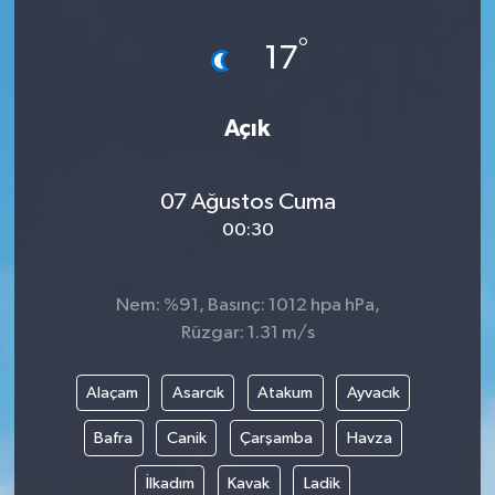
°
17
Açık
07 Ağustos Cuma
00:30
Nem: %91, Basınç: 1012 hpa hPa,
Rüzgar: 1.31 m/s
Alaçam
Asarcık
Atakum
Ayvacık
Bafra
Canik
Çarşamba
Havza
İlkadım
Kavak
Ladik