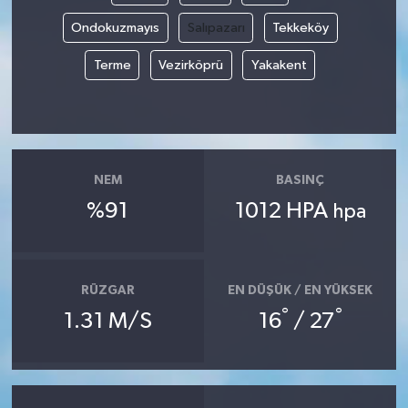
Ondokuzmayıs
Salıpazarı
Tekkeköy
Terme
Vezirköprü
Yakakent
NEM
BASINÇ
%91
1012 HPA
hpa
RÜZGAR
EN DÜŞÜK / EN YÜKSEK
°
°
1.31 M/S
16
/ 27