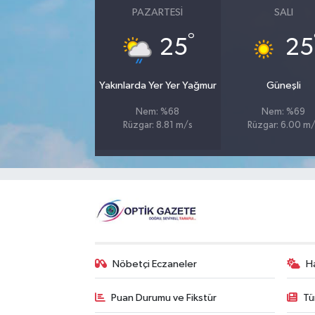
PAZARTESI
SALI
°
25
25
Yakınlarda Yer Yer Yağmur
Güneşli
Nem: %68
Nem: %69
Rüzgar: 8.81 m/s
Rüzgar: 6.00 m
Nöbetçi Eczaneler
H
Puan Durumu ve Fikstür
Tü