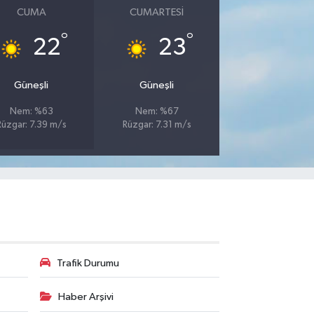
CUMA
CUMARTESI
°
°
22
23
Güneşli
Güneşli
Nem: %63
Nem: %67
Rüzgar: 7.39 m/s
Rüzgar: 7.31 m/s
Trafik Durumu
Haber Arşivi