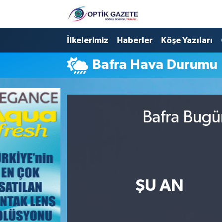
Nöbetçi Eczaneler
İlkelerimiz
Haberler
Köşe Yazıları
Bafra Hava Durumu
Hava Durumu
İstanbul Namaz Vakitleri
Bafra Bugü
Trafik Durumu
Süper Lig Puan Durumu ve Fikstür
Tüm Manşetler
ŞU AN
Son Dakika Haberleri
Haber Arşivi