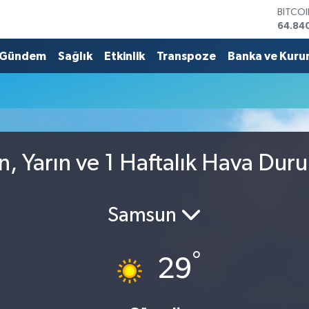
BITCO
64.84
DOLA
47,74
Gündem
Sağlık
Etkinlik
Transpoze
Banka ve Kuru
EURO
55,25
STERL
64,481
GRAM 
6660.
BİST1
n, Yarın ve 1 Haftalık Hava Dur
13.779
Samsun
°
29