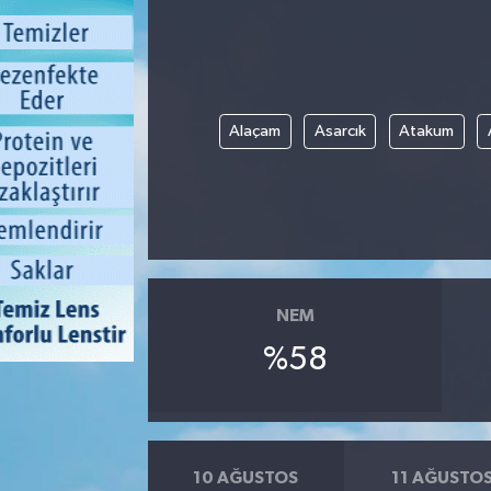
Alaçam
Asarcık
Atakum
NEM
%58
10 AĞUSTOS
11 AĞUSTO