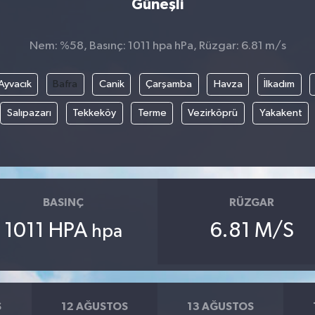
Güneşli
Nem: %58, Basınç: 1011 hpa hPa, Rüzgar: 6.81 m/s
Ayvacık
Bafra
Canik
Çarşamba
Havza
İlkadım
Salıpazarı
Tekkeköy
Terme
Vezirköprü
Yakakent
BASINÇ
RÜZGAR
1011 HPA
6.81 M/S
hpa
S
12 AĞUSTOS
13 AĞUSTOS