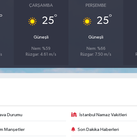
ÇARŞAMBA
PERŞEMBE
°
°
°
25
25
Güneşli
Güneşli
Nem: %59
Nem: %66
/s
Rüzgar: 4.61 m/s
Rüzgar: 7.50 m/s
ava Durumu
İstanbul Namaz Vakitleri
m Manşetler
Son Dakika Haberleri