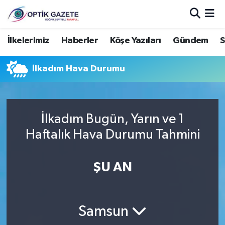
Nöbetçi Eczaneler
İlkelerimiz
Haberler
Köşe Yazıları
Gündem
S
Hava Durumu
İlkadım Hava Durumu
İstanbul Namaz Vakitleri
Trafik Durumu
İlkadım Bugün, Yarın ve 1
Haftalık Hava Durumu Tahmini
Süper Lig Puan Durumu ve Fikstür
ŞU AN
Tüm Manşetler
Son Dakika Haberleri
Samsun
Haber Arşivi