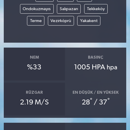
Ondokuzmayıs
Salıpazarı
Tekkeköy
Terme
Vezirköprü
Yakakent
NEM
BASINÇ
%33
1005 HPA
hpa
RÜZGAR
EN DÜŞÜK / EN YÜKSEK
°
°
2.19 M/S
28
/ 37