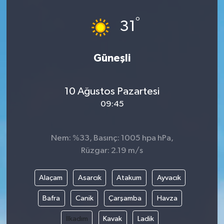
°
31
Güneşli
10 Ağustos Pazartesi
09:45
Nem: %33, Basınç: 1005 hpa hPa,
Rüzgar: 2.19 m/s
Alaçam
Asarcık
Atakum
Ayvacık
Bafra
Canik
Çarşamba
Havza
İlkadım
Kavak
Ladik