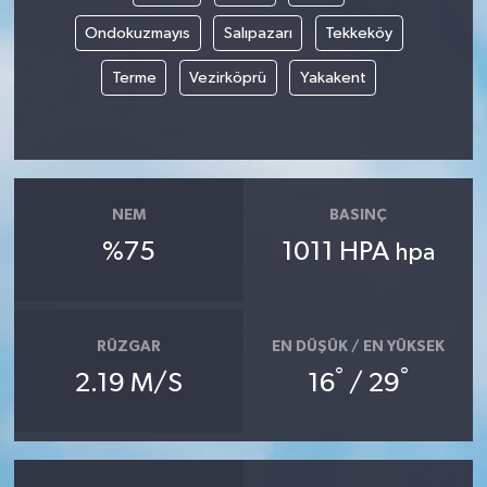
Ondokuzmayıs
Salıpazarı
Tekkeköy
Terme
Vezirköprü
Yakakent
NEM
BASINÇ
%75
1011 HPA
hpa
RÜZGAR
EN DÜŞÜK / EN YÜKSEK
°
°
2.19 M/S
16
/ 29