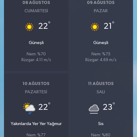
08 AĞUSTOS
09 AĞUSTOS
CUMARTESI
PAZAR
°
°
22
21
Güneşli
Güneşli
Nem: %70
Nem: %75
Rüzgar: 4.11 m/s
Rüzgar: 4.69 m/s
10 AĞUSTOS
11 AĞUSTOS
PAZARTESI
SALI
°
°
22
23
Yakınlarda Yer Yer Yağmur
Sis
Nem: %77
Nem: %80