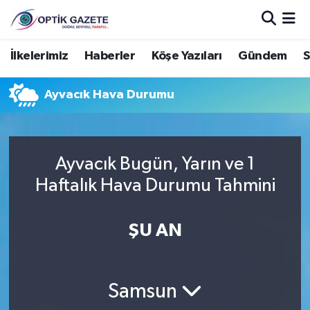
Nöbetçi Eczaneler
İlkelerimiz
Haberler
Köşe Yazıları
Gündem
S
Hava Durumu
Ayvacık Hava Durumu
İstanbul Namaz Vakitleri
Trafik Durumu
Ayvacık Bugün, Yarın ve 1
Haftalık Hava Durumu Tahmini
Süper Lig Puan Durumu ve Fikstür
ŞU AN
Tüm Manşetler
Son Dakika Haberleri
Samsun
Haber Arşivi