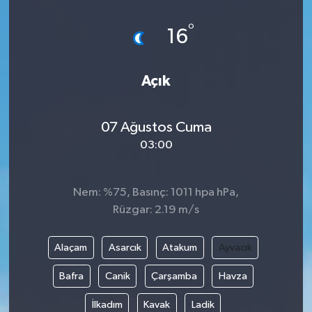
°
16
Açık
07 Ağustos Cuma
03:00
Nem: %75, Basınç: 1011 hpa hPa,
Rüzgar: 2.19 m/s
Alaçam
Asarcık
Atakum
Ayvacık
Bafra
Canik
Çarşamba
Havza
İlkadım
Kavak
Ladik