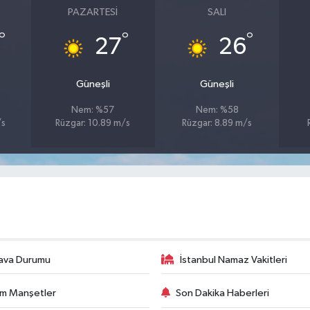
PAZARTESI
SALI
°
°
°
27
26
Güneşli
Güneşli
Nem: %57
Nem: %58
/s
Rüzgar: 10.89 m/s
Rüzgar: 8.89 m/s
ava Durumu
İstanbul Namaz Vakitleri
m Manşetler
Son Dakika Haberleri