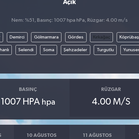
Açık
Nem: %51, Basınç: 1007 hpa hPa, Rüzgar: 4.00 m/s
r
Demirci
Gölmarmara
Gördes
Kırkağaç
Köprübaş
hanlı
Selendi
Soma
Şehzadeler
Turgutlu
Yunuse
BASINÇ
RÜZGAR
1007 HPA
4.00 M/S
hpa
S
10 AĞUSTOS
11 AĞUSTOS