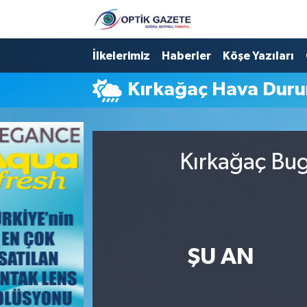
Nöbetçi Eczaneler
İlkelerimiz
Haberler
Köşe Yazıları
Kırkağaç Hava Dur
Hava Durumu
İstanbul Namaz Vakitleri
Kırkağaç Bug
Trafik Durumu
Süper Lig Puan Durumu ve Fikstür
Tüm Manşetler
ŞU AN
Son Dakika Haberleri
Haber Arşivi