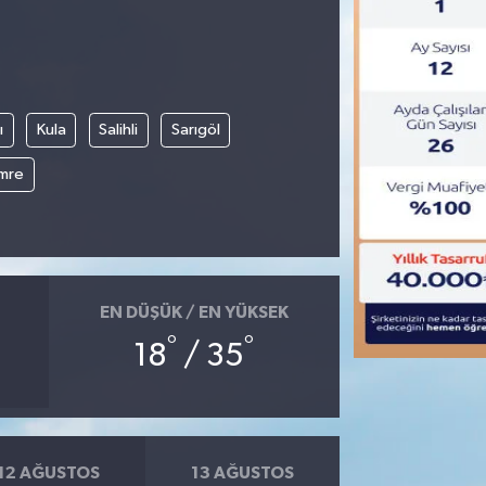
ı
Kula
Salihli
Sarıgöl
mre
EN DÜŞÜK / EN YÜKSEK
°
°
18
/ 35
12 AĞUSTOS
13 AĞUSTOS