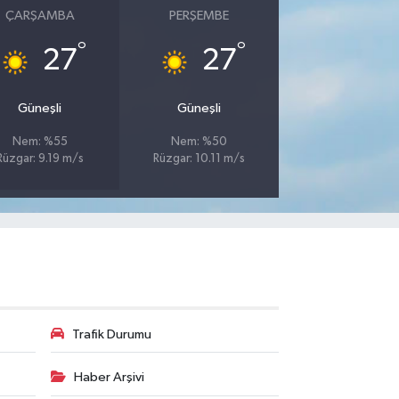
ÇARŞAMBA
PERŞEMBE
°
°
27
27
Güneşli
Güneşli
Nem: %55
Nem: %50
Rüzgar: 9.19 m/s
Rüzgar: 10.11 m/s
Trafik Durumu
Haber Arşivi