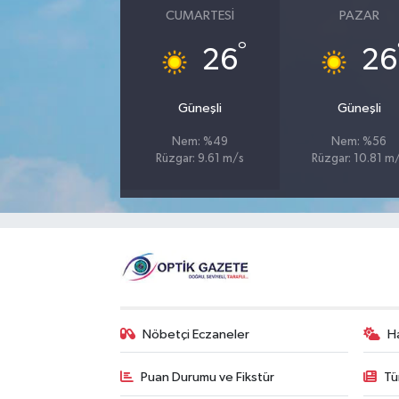
CUMARTESI
PAZAR
°
26
26
Güneşli
Güneşli
Nem: %49
Nem: %56
Rüzgar: 9.61 m/s
Rüzgar: 10.81 m
Nöbetçi Eczaneler
H
Puan Durumu ve Fikstür
Tü