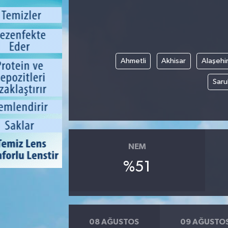
Ahmetli
Akhisar
Alaşehi
Saru
NEM
%51
08 AĞUSTOS
09 AĞUSTO