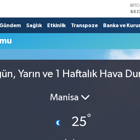
BIT
65.1
DOL
47,
Gündem
Sağlık
Etkinlik
Transpoze
Banka ve Kuru
EUR
55,
umu
STE
64,
GRA
664
BİS
ün, Yarın ve 1 Haftalık Hava D
13.7
Manisa
°
25