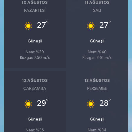
10 AĞUSTOS
11 AĞUSTOS
PAZARTESI
SALI
°
°
27
27
Güneşli
Güneşli
Nem: %39
Nem: %40
Rüzgar: 7.50 m/s
Rüzgar: 3.61 m/s
12 AĞUSTOS
13 AĞUSTOS
ÇARŞAMBA
PERŞEMBE
°
°
29
28
Güneşli
Güneşli
Nem: %36
Nem: %34