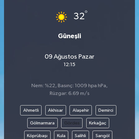
°
32
Güneşli
09 Ağustos Pazar
12:15
Nem: %22, Basınç: 1009 hpa hPa,
Rüzgar: 6.69 m/s
Ahmetli
Akhisar
Alaşehir
Demirci
Gölmarmara
Gördes
Kırkağaç
Köprübaşı
Kula
Salihli
Sarıgöl