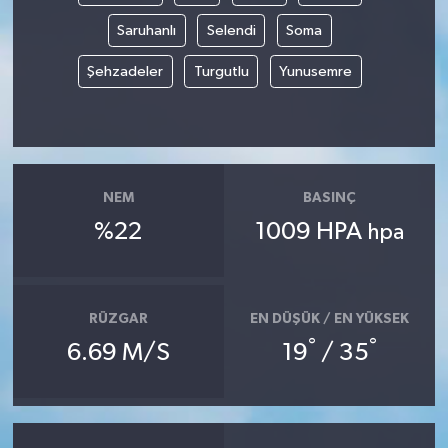
Saruhanlı
Selendi
Soma
Şehzadeler
Turgutlu
Yunusemre
NEM
BASINÇ
%22
1009 HPA
hpa
RÜZGAR
EN DÜŞÜK / EN YÜKSEK
°
°
6.69 M/S
19
/ 35