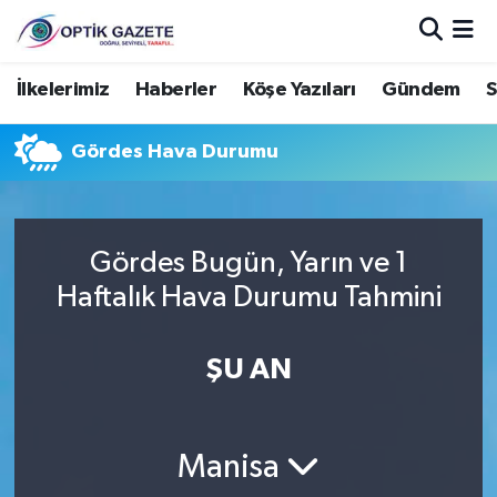
Nöbetçi Eczaneler
İlkelerimiz
Haberler
Köşe Yazıları
Gündem
S
Hava Durumu
Gördes Hava Durumu
İstanbul Namaz Vakitleri
Trafik Durumu
Gördes Bugün, Yarın ve 1
Haftalık Hava Durumu Tahmini
Süper Lig Puan Durumu ve Fikstür
ŞU AN
Tüm Manşetler
Son Dakika Haberleri
Manisa
Haber Arşivi