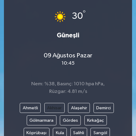
°
30
Güneşli
09 Ağustos Pazar
10:45
Nem: %38, Basınç: 1010 hpa hPa,
Rüzgar: 4.81 m/s
Ahmetli
Akhisar
Alaşehir
Demirci
Gölmarmara
Gördes
Kırkağaç
Köprübaşı
Kula
Salihli
Sarıgöl