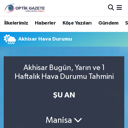
Nöbetçi Eczaneler
İlkelerimiz
Haberler
Köşe Yazıları
Gündem
S
Hava Durumu
Akhisar Hava Durumu
İstanbul Namaz Vakitleri
Trafik Durumu
Akhisar Bugün, Yarın ve 1
Haftalık Hava Durumu Tahmini
Süper Lig Puan Durumu ve Fikstür
ŞU AN
Tüm Manşetler
Son Dakika Haberleri
Manisa
Haber Arşivi