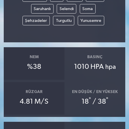
Saruhanlı
Selendi
Soma
Şehzadeler
Turgutlu
Yunusemre
NEM
BASINÇ
%38
1010 HPA
hpa
RÜZGAR
EN DÜŞÜK / EN YÜKSEK
°
°
4.81 M/S
18
/ 38