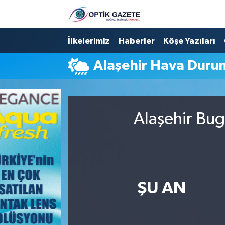
Nöbetçi Eczaneler
İlkelerimiz
Haberler
Köşe Yazıları
Alaşehir Hava Duru
Hava Durumu
İstanbul Namaz Vakitleri
Alaşehir Bug
Trafik Durumu
Süper Lig Puan Durumu ve Fikstür
Tüm Manşetler
ŞU AN
Son Dakika Haberleri
Haber Arşivi