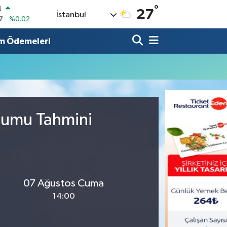
°
N
27
İstanbul
7
%0.02
ALTIN
1
%1.44
m Ödemeleri
0
%64
IN
,53
%-0.76
R
69
%0.17
urumu Tahmini
65
%0.01
07 Ağustos Cuma
14:00