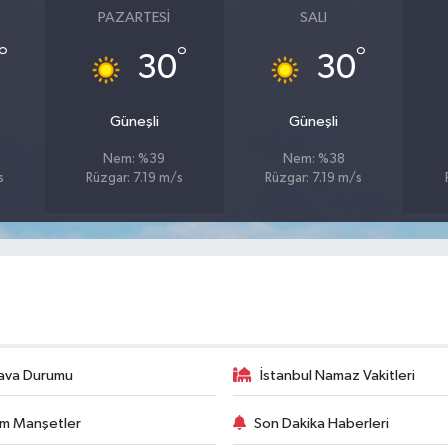
PAZARTESI
SALI
°
°
°
30
30
Güneşli
Güneşli
Nem: %39
Nem: %38
s
Rüzgar: 7.19 m/s
Rüzgar: 7.19 m/s
ava Durumu
İstanbul Namaz Vakitleri
m Manşetler
Son Dakika Haberleri