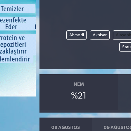
Ahmetli
Akhisar
Alaşehi
Saru
NEM
%21
08 AĞUSTOS
09 AĞUSTO