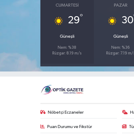
CUMARTESI
PAZAR
°
29
30
Güneşli
Güneşli
Nem: %38
Nem: %36
Rüzgar: 8.19 m/s
Rüzgar: 7.19 m/
Nöbetçi Eczaneler
H
Puan Durumu ve Fikstür
Tü