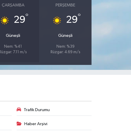
ÇARŞAMBA
PERŞEMBE
°
°
29
29
Güneşli
Güneşli
Nem: %41
Nem: %39
Rüzgar: 7.11 m/s
Rüzgar: 4.69 m/s
Trafik Durumu
Haber Arşivi