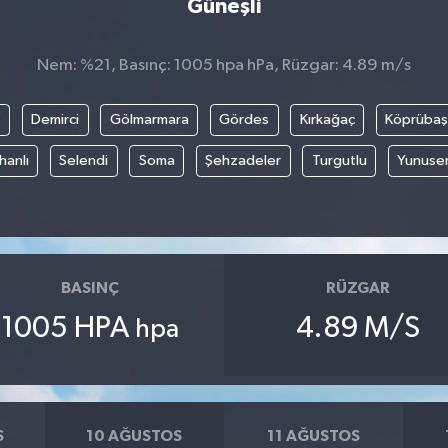
Güneşli
Nem: %21, Basınç: 1005 hpa hPa, Rüzgar: 4.89 m/s
r
Demirci
Gölmarmara
Gördes
Kırkağaç
Köprübaş
hanlı
Selendi
Soma
Şehzadeler
Turgutlu
Yunuse
BASINÇ
RÜZGAR
1005 HPA
4.89 M/S
hpa
S
10 AĞUSTOS
11 AĞUSTOS