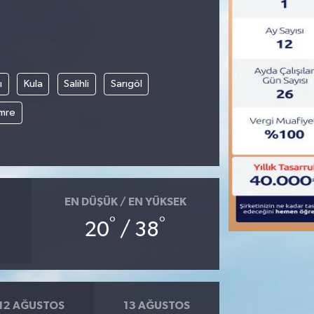
ı
Kula
Salihli
Sarıgöl
mre
EN DÜŞÜK / EN YÜKSEK
°
°
20
/ 38
12 AĞUSTOS
13 AĞUSTOS