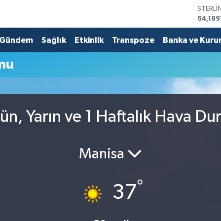
STERLİ
64,189
GRAM 
6574.8
Gündem
Sağlık
Etkinlik
Transpoze
Banka ve Kuru
BİST10
13.887
mu
BITCO
64.360
DOLA
47,70
EURO
ün, Yarın ve 1 Haftalık Hava D
55,02
Manisa
°
37