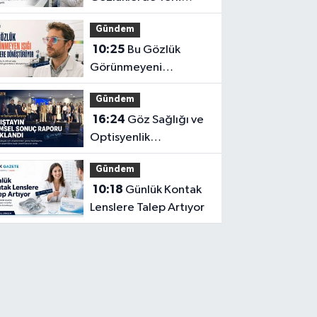
İnovasyon: Depresyon
Gündem
Teşhis Eden Gözlüğe
10:25
Bu Gözlük
Türkpatent Onayı
Görünmeyeni
Görüntüye
Gündem
Dönüştürüyor
16:24
Göz Sağlığı ve
Optisyenlik
Çalıştayı’nın Bilimsel
Gündem
Sonuç Raporu
10:18
Günlük Kontak
Açıklandı
Lenslere Talep Artıyor