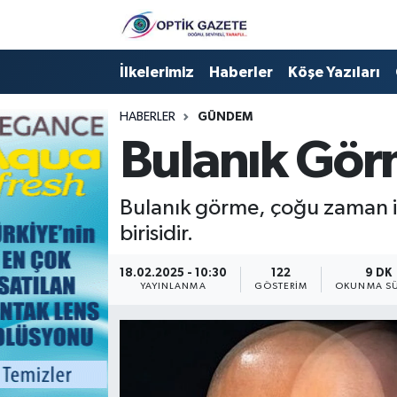
Nöbetçi Eczaneler
İlkelerimiz
Haberler
Köşe Yazıları
Hava Durumu
HABERLER
GÜNDEM
Bulanık Gör
İstanbul Namaz Vakitleri
Trafik Durumu
Bulanık görme, çoğu zaman ih
birisidir.
Süper Lig Puan Durumu ve Fikstür
18.02.2025 - 10:30
122
9 DK
YAYINLANMA
GÖSTERIM
OKUNMA SÜ
Tüm Manşetler
Son Dakika Haberleri
Haber Arşivi