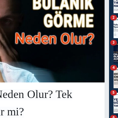
2
3
4
eden Olur? Tek
5
r mi?
6