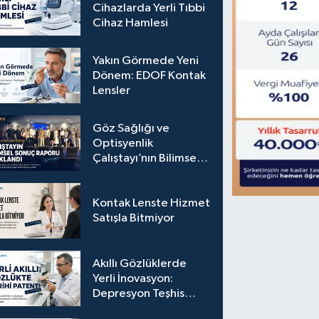
Cihazlarda Yerli Tıbbi
Cihaz Hamlesi
Yakın Görmede Yeni
Dönem: EDOF Kontak
Lensler
Göz Sağlığı ve
Optisyenlik
Çalıştayı’nın Bilimsel
Sonuç Raporu
Açıklandı
Kontak Lenste Hizmet
Satışla Bitmiyor
Akıllı Gözlüklerde
Yerli İnovasyon:
Depresyon Teşhis
Eden Gözlüğe