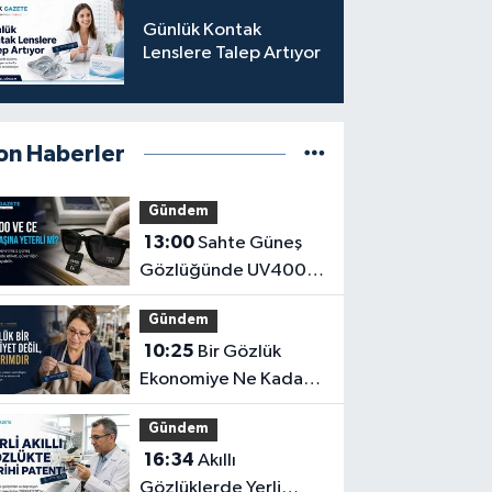
Türkpatent Onayı
Günlük Kontak
Lenslere Talep Artıyor
on Haberler
Gündem
13:00
Sahte Güneş
Gözlüğünde UV400
ve CE İbaresi Tek
Gündem
Başına Yeterli mi?
10:25
Bir Gözlük
Ekonomiye Ne Kadar
Katkı Sağlayabilir?
Gündem
16:34
Akıllı
Gözlüklerde Yerli