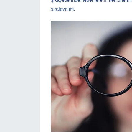
şikayetlerinde nedenlere inmek önemli
sıralayalım.