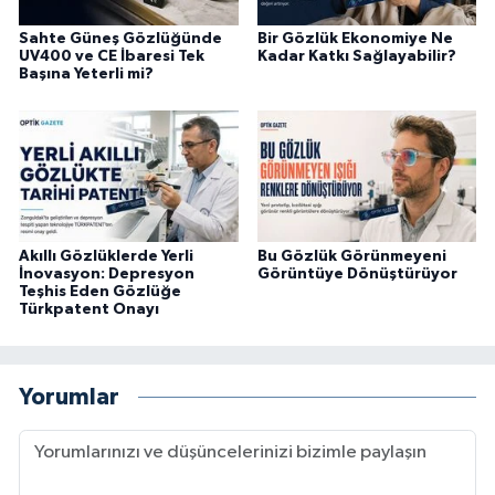
Sahte Güneş Gözlüğünde
Bir Gözlük Ekonomiye Ne
UV400 ve CE İbaresi Tek
Kadar Katkı Sağlayabilir?
Başına Yeterli mi?
Akıllı Gözlüklerde Yerli
Bu Gözlük Görünmeyeni
İnovasyon: Depresyon
Görüntüye Dönüştürüyor
Teşhis Eden Gözlüğe
Türkpatent Onayı
Yorumlar