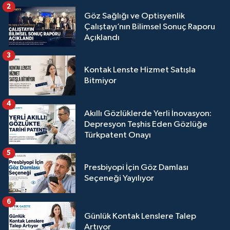
2
Göz Sağlığı ve Optisyenlik
Çalıştayı’nın Bilimsel Sonuç Raporu
Açıklandı
3
Kontak Lenste Hizmet Satışla
Bitmiyor
4
Akıllı Gözlüklerde Yerli İnovasyon:
Depresyon Teşhis Eden Gözlüğe
Türkpatent Onayı
5
Presbiyopi İçin Göz Damlası
Seçeneği Yayılıyor
6
Günlük Kontak Lenslere Talep
Artıyor