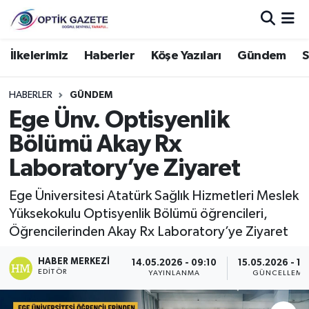
Nöbetçi Eczaneler
İlkelerimiz
Haberler
Köşe Yazıları
Gündem
S
Hava Durumu
HABERLER
GÜNDEM
Ege Ünv. Optisyenlik
İstanbul Namaz Vakitleri
Bölümü Akay Rx
Trafik Durumu
Laboratory’ye Ziyaret
Süper Lig Puan Durumu ve Fikstür
Ege Üniversitesi Atatürk Sağlık Hizmetleri Meslek
Yüksekokulu Optisyenlik Bölümü öğrencileri,
Tüm Manşetler
Öğrencilerinden Akay Rx Laboratory’ye Ziyaret
HABER MERKEZI
Son Dakika Haberleri
14.05.2026 - 09:10
15.05.2026 - 10
EDITÖR
YAYINLANMA
GÜNCELLEME
Haber Arşivi