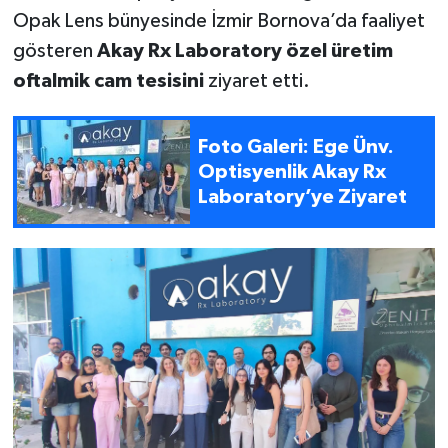
Opak Lens bünyesinde İzmir Bornova’da faaliyet
gösteren
Akay Rx Laboratory özel üretim
oftalmik cam tesisini
ziyaret etti.
Foto Galeri: Ege Ünv.
Optisyenlik Akay Rx
Laboratory’ye Ziyaret