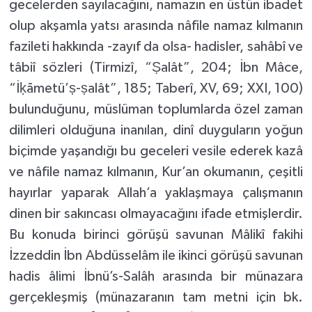
gecelerden sayılacağını, namazın en üstün ibadet
olup akşamla yatsı arasında nâfile namaz kılmanın
fazileti hakkında -zayıf da olsa- hadisler, sahâbî ve
tâbiî sözleri (Tirmizî, “Ṣalât”, 204; İbn Mâce,
“İḳāmetü’ṣ-ṣalât”, 185; Taberî, XV, 69; XXI, 100)
bulunduğunu, müslüman toplumlarda özel zaman
dilimleri olduğuna inanılan, dinî duyguların yoğun
biçimde yaşandığı bu geceleri vesile ederek kazâ
ve nâfile namaz kılmanın, Kur’an okumanın, çeşitli
hayırlar yaparak Allah’a yaklaşmaya çalışmanın
dinen bir sakıncası olmayacağını ifade etmişlerdir.
Bu konuda birinci görüşü savunan Mâlikî fakihi
İzzeddin İbn Abdüsselâm ile ikinci görüşü savunan
hadis âlimi İbnü’s-Salâh arasında bir münazara
gerçekleşmiş (münazaranın tam metni için bk.