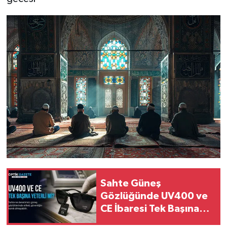
Sahte Güneş
Gözlüğünde UV400 ve
CE İbaresi Tek Başına
Yeterli mi?