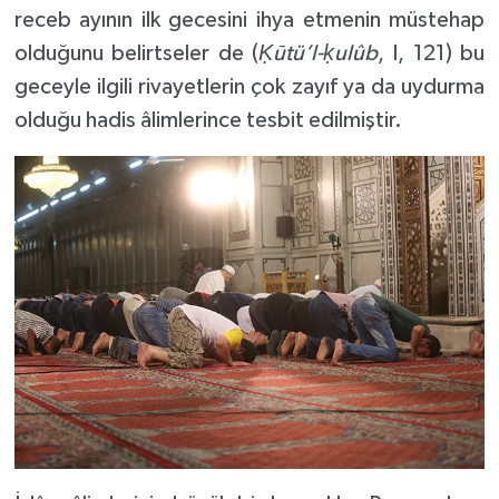
receb ayının ilk gecesini ihya etmenin müstehap
olduğunu belirtseler de (
Ḳūtü’l-ḳulûb
, I, 121) bu
geceyle ilgili rivayetlerin çok zayıf ya da uydurma
olduğu hadis âlimlerince tesbit edilmiştir.