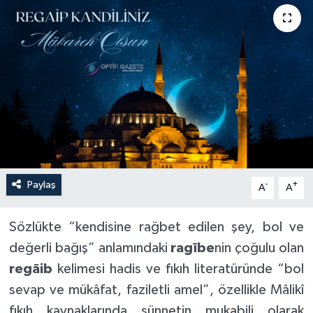
Paylaş
-
+
A
A
Sözlükte “kendisine rağbet edilen şey, bol ve
değerli bağış” anlamındaki
ragībe
nin çoğulu olan
regāib
kelimesi hadis ve fıkıh literatüründe “bol
sevap ve mükâfat, faziletli amel”, özellikle Mâlikî
fıkıh kaynaklarında sünnetin mukabili olarak