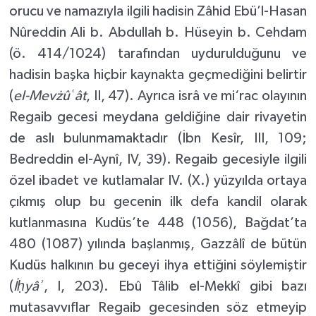
orucu ve namazıyla ilgili hadisin Zâhid Ebü’l-Hasan
Nûreddin Ali b. Abdullah b. Hüseyin b. Cehdam
(ö. 414/1024) tarafından uydurulduğunu ve
hadisin başka hiçbir kaynakta geçmediğini belirtir
(
el-Mevżûʿât
, II, 47). Ayrıca isrâ ve mi‘rac olayının
Regaib gecesi meydana geldiğine dair rivayetin
de aslı bulunmamaktadır (İbn Kesîr, III, 109;
Bedreddin el-Aynî, IV, 39). Regaib gecesiyle ilgili
özel ibadet ve kutlamalar IV. (X.) yüzyılda ortaya
çıkmış olup bu gecenin ilk defa kandil olarak
kutlanmasına Kudüs’te 448 (1056), Bağdat’ta
480 (1087) yılında başlanmış, Gazzâlî de bütün
Kudüs halkının bu geceyi ihya ettiğini söylemiştir
(
İḥyâʾ
, I, 203). Ebû Tâlib el-Mekkî gibi bazı
mutasavvıflar Regaib gecesinden söz etmeyip