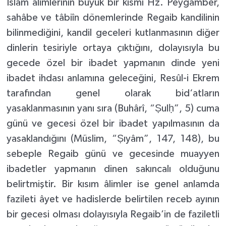
İslâm âlimlerinin büyük bir kısmı Hz. Peygamber,
sahâbe ve tâbiîn dönemlerinde Regaib kandilinin
bilinmediğini, kandil geceleri kutlanmasının diğer
dinlerin tesiriyle ortaya çıktığını, dolayısıyla bu
gecede özel bir ibadet yapmanın dinde yeni
ibadet ihdası anlamına geleceğini, Resûl-i Ekrem
tarafından genel olarak bid‘atların
yasaklanmasının yanı sıra (Buhârî, “Ṣulḥ”, 5) cuma
günü ve gecesi özel bir ibadet yapılmasının da
yasaklandığını (Müslim, “Ṣıyâm”, 147, 148), bu
sebeple Regaib günü ve gecesinde muayyen
ibadetler yapmanın dinen sakıncalı olduğunu
belirtmiştir. Bir kısım âlimler ise genel anlamda
fazileti âyet ve hadislerde belirtilen receb ayının
bir gecesi olması dolayısıyla Regaib’in de faziletli