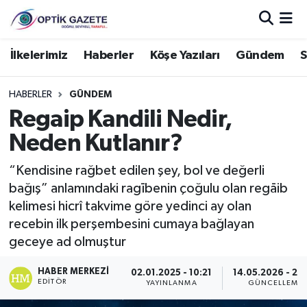
Nöbetçi Eczaneler
İlkelerimiz
Haberler
Köşe Yazıları
Gündem
S
Hava Durumu
HABERLER
GÜNDEM
Regaip Kandili Nedir,
İstanbul Namaz Vakitleri
Neden Kutlanır?
Trafik Durumu
“Kendisine rağbet edilen şey, bol ve değerli
bağış” anlamındaki ragībenin çoğulu olan regāib
Süper Lig Puan Durumu ve Fikstür
kelimesi hicrî takvime göre yedinci ay olan
recebin ilk perşembesini cumaya bağlayan
Tüm Manşetler
geceye ad olmuştur
Son Dakika Haberleri
HABER MERKEZI
02.01.2025 - 10:21
14.05.2026 - 20
EDITÖR
YAYINLANMA
GÜNCELLEME
Haber Arşivi