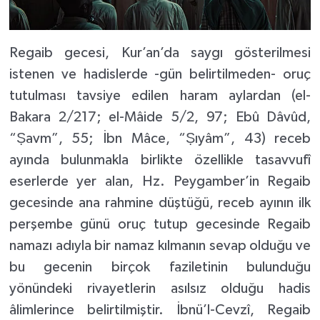
Regaib gecesi, Kur’an’da saygı gösterilmesi
istenen ve hadislerde -gün belirtilmeden- oruç
tutulması tavsiye edilen haram aylardan (el-
Bakara 2/217; el-Mâide 5/2, 97; Ebû Dâvûd,
“Ṣavm”, 55; İbn Mâce, “Ṣıyâm”, 43) receb
ayında bulunmakla birlikte özellikle tasavvufî
eserlerde yer alan, Hz. Peygamber’in Regaib
gecesinde ana rahmine düştüğü, receb ayının ilk
perşembe günü oruç tutup gecesinde Regaib
namazı adıyla bir namaz kılmanın sevap olduğu ve
bu gecenin birçok faziletinin bulunduğu
yönündeki rivayetlerin asılsız olduğu hadis
âlimlerince belirtilmiştir. İbnü’l-Cevzî, Regaib