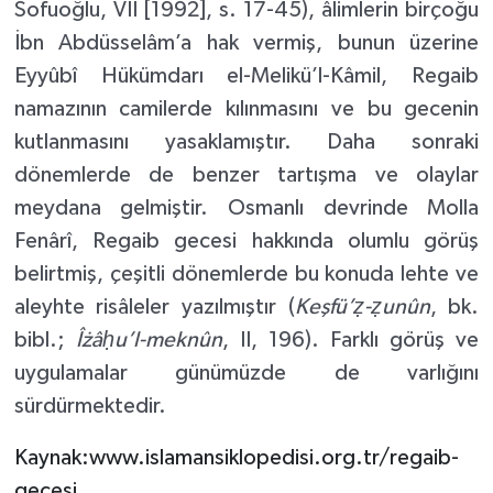
Sofuoğlu, VII [1992], s. 17-45), âlimlerin birçoğu
İbn Abdüsselâm’a hak vermiş, bunun üzerine
Eyyûbî Hükümdarı el-Melikü’l-Kâmil, Regaib
namazının camilerde kılınmasını ve bu gecenin
kutlanmasını yasaklamıştır. Daha sonraki
dönemlerde de benzer tartışma ve olaylar
meydana gelmiştir. Osmanlı devrinde Molla
Fenârî, Regaib gecesi hakkında olumlu görüş
belirtmiş, çeşitli dönemlerde bu konuda lehte ve
aleyhte risâleler yazılmıştır (
Keşfü’ẓ-ẓunûn
, bk.
bibl.;
Îżâḥu’l-meknûn
, II, 196). Farklı görüş ve
uygulamalar günümüzde de varlığını
sürdürmektedir.
Kaynak:www.islamansiklopedisi.org.tr/regaib-
gecesi