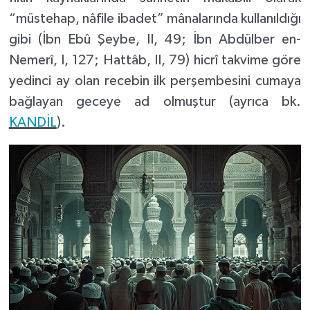
“müstehap, nâfile ibadet” mânalarında kullanıldığı
gibi (İbn Ebû Şeybe, II, 49; İbn Abdülber en-
Nemerî, I, 127; Hattâb, II, 79) hicrî takvime göre
yedinci ay olan recebin ilk perşembesini cumaya
bağlayan geceye ad olmuştur (ayrıca bk.
KANDİL
).