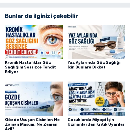
Bunlar da ilginizi çekebilir
Kronik Hastalıklar Göz
Yaz Aylarında Göz Sağlığı
Sağlığını Sessizce Tehdit
İçin Bunlara Dikkat
Ediyor
Gözde Uçuşan Cisimler: Ne
Çocuklarda Miyopi İçin
Zaman Masum, Ne Zaman
Uzmanlardan Kritik Uyarılar
Acil?