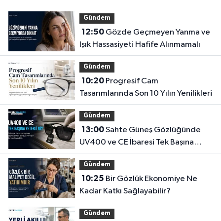
Gündem
12:50
Gözde Geçmeyen Yanma ve
Işık Hassasiyeti Hafife Alınmamalı
Gündem
10:20
Progresif Cam
Tasarımlarında Son 10 Yılın Yenilikleri
Gündem
13:00
Sahte Güneş Gözlüğünde
UV400 ve CE İbaresi Tek Başına
Yeterli mi?
Gündem
10:25
Bir Gözlük Ekonomiye Ne
Kadar Katkı Sağlayabilir?
Gündem