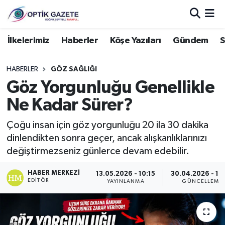
Nöbetçi Eczaneler
İlkelerimiz
Haberler
Köşe Yazıları
Gündem
S
Hava Durumu
HABERLER
GÖZ SAĞLIĞI
Göz Yorgunluğu Genellikle
İstanbul Namaz Vakitleri
Ne Kadar Sürer?
Trafik Durumu
Çoğu insan için göz yorgunluğu 20 ila 30 dakika
dinlendikten sonra geçer, ancak alışkanlıklarınızı
Süper Lig Puan Durumu ve Fikstür
değiştirmezseniz günlerce devam edebilir.
Tüm Manşetler
HABER MERKEZI
13.05.2026 - 10:15
30.04.2026 - 14
EDITÖR
YAYINLANMA
GÜNCELLEME
Son Dakika Haberleri
Haber Arşivi