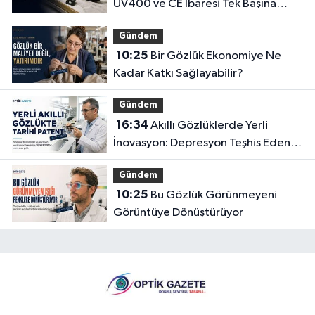
UV400 ve CE İbaresi Tek Başına
Yeterli mi?
Gündem
10:25
Bir Gözlük Ekonomiye Ne
Kadar Katkı Sağlayabilir?
Gündem
16:34
Akıllı Gözlüklerde Yerli
İnovasyon: Depresyon Teşhis Eden
Gözlüğe Türkpatent Onayı
Gündem
10:25
Bu Gözlük Görünmeyeni
Görüntüye Dönüştürüyor