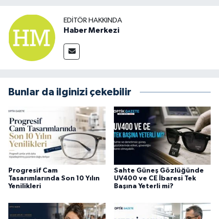
EDITÖR HAKKINDA
Haber Merkezi
Bunlar da ilginizi çekebilir
Progresif Cam
Sahte Güneş Gözlüğünde
Tasarımlarında Son 10 Yılın
UV400 ve CE İbaresi Tek
Yenilikleri
Başına Yeterli mi?