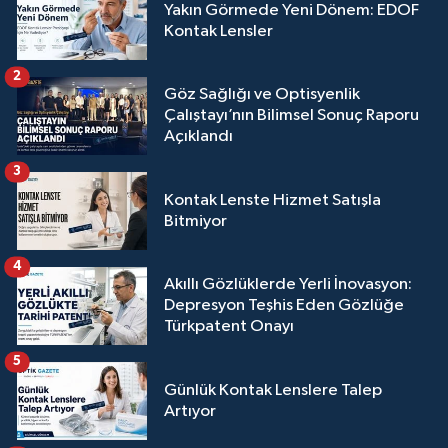
Yakın Görmede Yeni Dönem: EDOF
Kontak Lensler
2
Göz Sağlığı ve Optisyenlik
Çalıştayı’nın Bilimsel Sonuç Raporu
Açıklandı
3
Kontak Lenste Hizmet Satışla
Bitmiyor
4
Akıllı Gözlüklerde Yerli İnovasyon:
Depresyon Teşhis Eden Gözlüğe
Türkpatent Onayı
5
Günlük Kontak Lenslere Talep
Artıyor