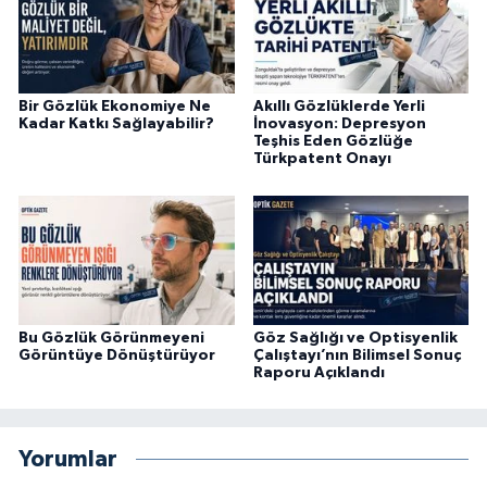
Bir Gözlük Ekonomiye Ne
Akıllı Gözlüklerde Yerli
Kadar Katkı Sağlayabilir?
İnovasyon: Depresyon
Teşhis Eden Gözlüğe
Türkpatent Onayı
Bu Gözlük Görünmeyeni
Göz Sağlığı ve Optisyenlik
Görüntüye Dönüştürüyor
Çalıştayı’nın Bilimsel Sonuç
Raporu Açıklandı
Yorumlar