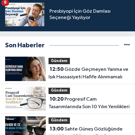
6
Presbiyopi İçin Göz Damlası
Seçeneği Yayılıyor
Son Haberler
Gündem
12:50
Gözde Geçmeyen Yanma ve
Işık Hassasiyeti Hafife Alınmamalı
Gündem
10:20
Progresif Cam
Tasarımlarında Son 10 Yılın Yenilikleri
Gündem
13:00
Sahte Güneş Gözlüğünde