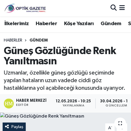
Nöbetçi Eczaneler
İlkelerimiz
Haberler
Köşe Yazıları
Gündem
S
Hava Durumu
HABERLER
GÜNDEM
Güneş Gözlüğünde Renk
İstanbul Namaz Vakitleri
Yanıltmasın
Trafik Durumu
Uzmanlar, özellikle güneş gözlüğü seçiminde
yapılan hataların uzun vadede ciddi göz
Süper Lig Puan Durumu ve Fikstür
hastalıklarına yol açabileceği konusunda uyarıyor.
Tüm Manşetler
HABER MERKEZI
12.05.2026 - 10:25
30.04.2026 - 13
EDITÖR
YAYINLANMA
GÜNCELLEME
Son Dakika Haberleri
Haber Arşivi
Paylaş
-
+
A
A