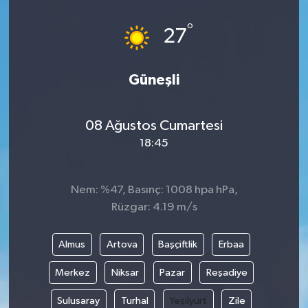
°
27
Güneşli
08 Ağustos Cumartesi
18:45
Nem: %47, Basınç: 1008 hpa hPa,
Rüzgar: 4.19 m/s
Almus
Artova
Başçiftlik
Erbaa
Merkez
Niksar
Pazar
Reşadiye
Sulusaray
Turhal
Yeşilyurt
Zile