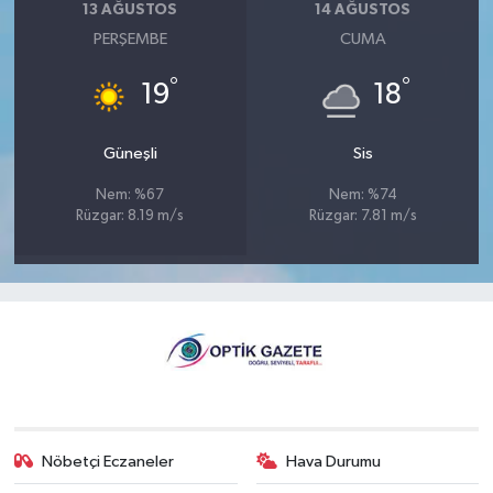
13 AĞUSTOS
14 AĞUSTOS
PERŞEMBE
CUMA
°
°
19
18
Güneşli
Sis
Nem: %67
Nem: %74
Rüzgar: 8.19 m/s
Rüzgar: 7.81 m/s
Nöbetçi Eczaneler
Hava Durumu