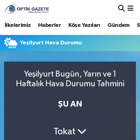
Nöbetçi Eczaneler
İlkelerimiz
Haberler
Köşe Yazıları
Gündem
S
Hava Durumu
Yeşilyurt Hava Durumu
İstanbul Namaz Vakitleri
Trafik Durumu
Yeşilyurt Bugün, Yarın ve 1
Haftalık Hava Durumu Tahmini
Süper Lig Puan Durumu ve Fikstür
ŞU AN
Tüm Manşetler
Son Dakika Haberleri
Tokat
Haber Arşivi