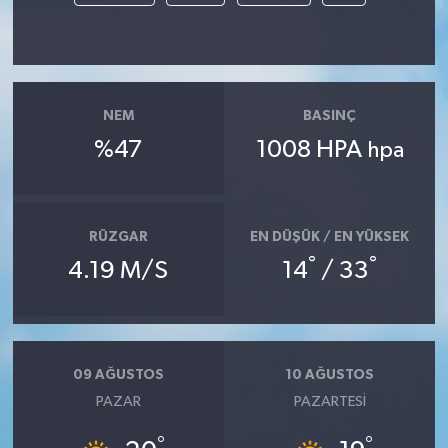
NEM
BASINÇ
%47
1008 HPA
hpa
RÜZGAR
EN DÜŞÜK / EN YÜKSEK
°
°
4.19 M/S
14
/ 33
09 AĞUSTOS
10 AĞUSTOS
PAZAR
PAZARTESI
°
°