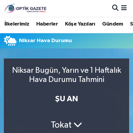
Nöbetçi Eczaneler
İlkelerimiz
Haberler
Köşe Yazıları
Gündem
S
Hava Durumu
Niksar Hava Durumu
İstanbul Namaz Vakitleri
Trafik Durumu
Niksar Bugün, Yarın ve 1 Haftalık
Hava Durumu Tahmini
Süper Lig Puan Durumu ve Fikstür
ŞU AN
Tüm Manşetler
Son Dakika Haberleri
Tokat
Haber Arşivi