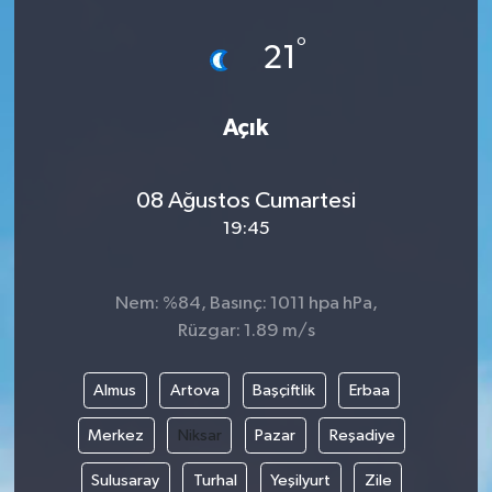
°
21
Açık
08 Ağustos Cumartesi
19:45
Nem: %84, Basınç: 1011 hpa hPa,
Rüzgar: 1.89 m/s
Almus
Artova
Başçiftlik
Erbaa
Merkez
Niksar
Pazar
Reşadiye
Sulusaray
Turhal
Yeşilyurt
Zile