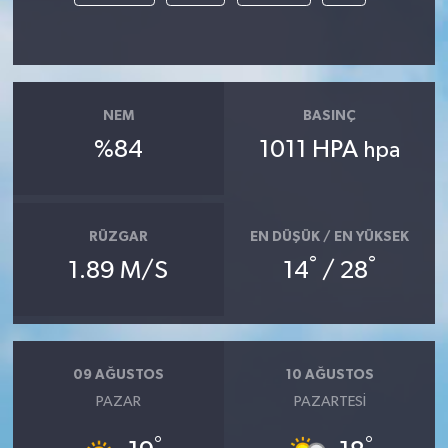
NEM
BASINÇ
%84
1011 HPA
hpa
RÜZGAR
EN DÜŞÜK / EN YÜKSEK
°
°
1.89 M/S
14
/ 28
09 AĞUSTOS
10 AĞUSTOS
PAZAR
PAZARTESI
°
°