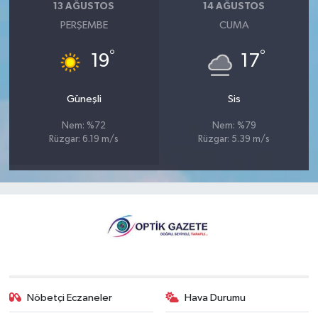
13 AĞUSTOS
14 AĞUSTOS
PERŞEMBE
CUMA
°
°
19
17
Güneşli
Sis
Nem: %72
Nem: %79
Rüzgar: 6.19 m/s
Rüzgar: 5.39 m/s
Nöbetçi Eczaneler
Hava Durumu