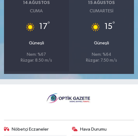
14 AĞUSTOS
15 AĞUSTOS
CUMA
CUMARTESI
°
°
17
15
Güneşli
Güneşli
Nem: %67
Nem: %64
Rüzgar: 8.50 m/s
Rüzgar: 7.50 m/s
Nöbetçi Eczaneler
Hava Durumu