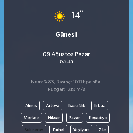
°
14
Güneşli
09 Ağustos Pazar
05:45
Nem: %83, Basınç: 1011 hpa hPa,
Rüzgar: 1.89 m/s
Almus
Artova
Başçiftlik
Erbaa
Merkez
Niksar
Pazar
Reşadiye
Sulusaray
Turhal
Yeşilyurt
Zile