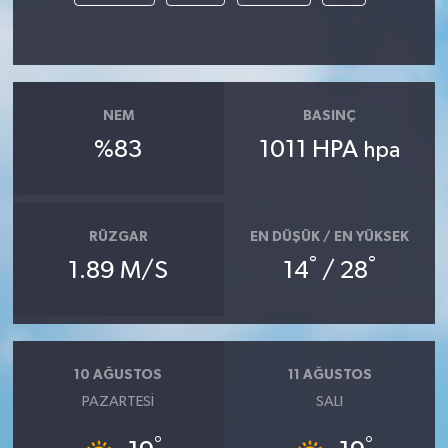
NEM
BASINÇ
%83
1011 HPA
hpa
RÜZGAR
EN DÜŞÜK / EN YÜKSEK
°
°
1.89 M/S
14
/ 28
10 AĞUSTOS
11 AĞUSTOS
PAZARTESI
SALI
°
°