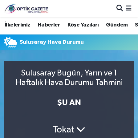
Nöbetçi Eczaneler
İlkelerimiz
Haberler
Köşe Yazıları
Gündem
S
Hava Durumu
Sulusaray Hava Durumu
İstanbul Namaz Vakitleri
Trafik Durumu
Sulusaray Bugün, Yarın ve 1
Haftalık Hava Durumu Tahmini
Süper Lig Puan Durumu ve Fikstür
ŞU AN
Tüm Manşetler
Son Dakika Haberleri
Tokat
Haber Arşivi