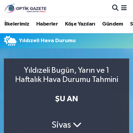
Nöbetçi Eczaneler
İlkelerimiz
Haberler
Köşe Yazıları
Gündem
S
Hava Durumu
Yıldızeli Hava Durumu
İstanbul Namaz Vakitleri
Trafik Durumu
Yıldızeli Bugün, Yarın ve 1
Haftalık Hava Durumu Tahmini
Süper Lig Puan Durumu ve Fikstür
ŞU AN
Tüm Manşetler
Son Dakika Haberleri
Sivas
Haber Arşivi