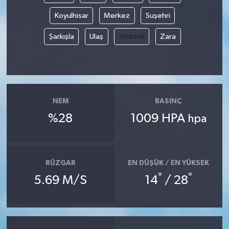
Koyulhisar
Merkez
Suşehri
Şarkışla
Ulaş
Yıldızeli
Zara
NEM
BASINÇ
%28
1009 HPA
hpa
RÜZGAR
EN DÜŞÜK / EN YÜKSEK
°
°
5.69 M/S
14
/ 28