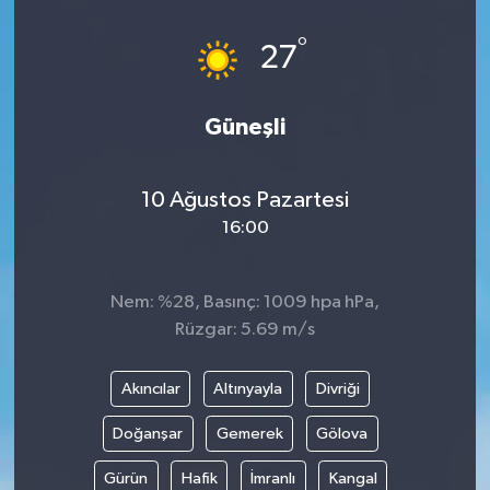
°
27
Güneşli
10 Ağustos Pazartesi
16:00
Nem: %28, Basınç: 1009 hpa hPa,
Rüzgar: 5.69 m/s
Akıncılar
Altınyayla
Divriği
Doğanşar
Gemerek
Gölova
Gürün
Hafik
İmranlı
Kangal